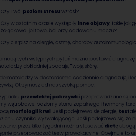
Czy Twój
poziom stresu
wzrósł?
Czy w ostatnim czasie wystąpiły
inne objawy
, takie jak 
żołądkowo-jelitowe, ból przy oddawaniu moczu?
Czy cierpisz na alergie, astmę, choroby autoimmunologic
omocą tych wstępnych pytań można postawić diagnozę p
atolodzy dokładniej zbadają Twoją skórę.
 dermatolodzy w doctorderma codziennie diagnozują i lec
zywką. Otrzymasz od nas szybką pomoc.
rzypadku
przewlekłej pokrzywki
przeprowadzane są badan
my wątrobowe, poziomy stanu zapalnego i hormony tarcz
ocą
morfologii krwi
. Jeśli podejrzewa się alergię,
test
al
ezieniu czynnika wyzwalającego. Jeśli podejrzewa się, że n
rowane, przez kilka tygodni można stosować
dietę
ubogą 
ępnie przeprowadzać testy prowokacyjne. Obejmuje to un