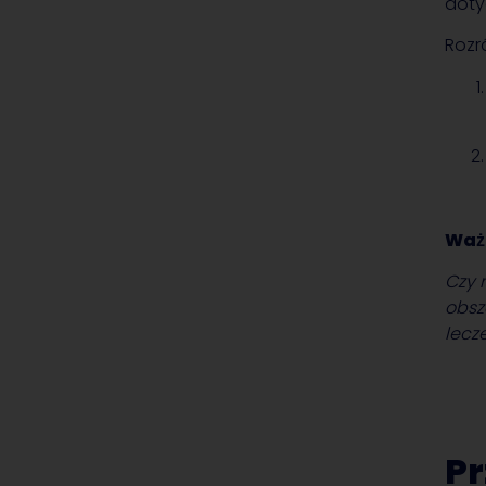
doty
Rozr
Waż
Czy 
obsz
lecz
Pr