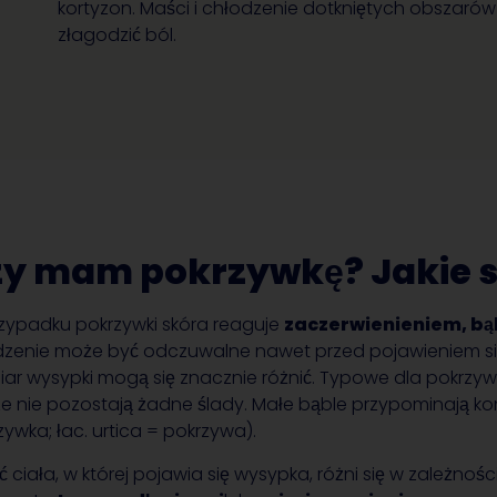
kortyzon. Maści i chłodzenie dotkniętych obszaró
złagodzić ból.
y mam pokrzywkę? Jakie s
zypadku pokrzywki skóra reaguje
zaczerwienieniem, bą
zenie może być odczuwalne nawet przed pojawieniem się wy
ar wysypki mogą się znacznie różnić. Typowe dla pokrzywki j
ze nie pozostają żadne ślady. Małe bąble przypominają k
zywka; łac. urtica = pokrzywa).
ć ciała, w której pojawia się wysypka, różni się w zależno