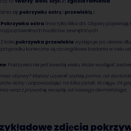
czy to
twarzy
,
dłoni
,
szyi
lub
zgięcia ramienia
.
óżnia się
pokrzywkę
ostrą
i
przewlekłą
:
Pokrzywka
ostra
trwa tylko kilka dni. Objawy pojawiają
rozpoznawalnych bodźców zewnętrznych.
Z kolei
pokrzywka
przewlekła
występuje po okresie dł
przypadku konieczne są szczegółowe badania w celu ust
ne
: Pokrzywka nie jest kwestią wieku. Może wystąpić zarów
masz objawy? Możesz uzyskać szybką pomoc od doctorder
arów skóry i odpowiadając na kilka pytań. W ciągu 24 go
enia wraz z prywatną receptą od naszego dermatologa.
zykładowe zdjęcia pokrzyw