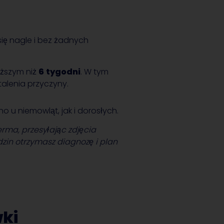
 się nagle i bez żadnych
uższym niż
6
tygodni
. W tym
alenia przyczyny.
no u niemowląt, jak i dorosłych.
ma, przesyłając zdjęcia
dzin otrzymasz diagnozę i plan
ki