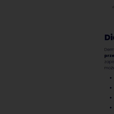
© James Heilman, MD (CC BY-SA 3.0)
Di
Derm
prze
zapi
może