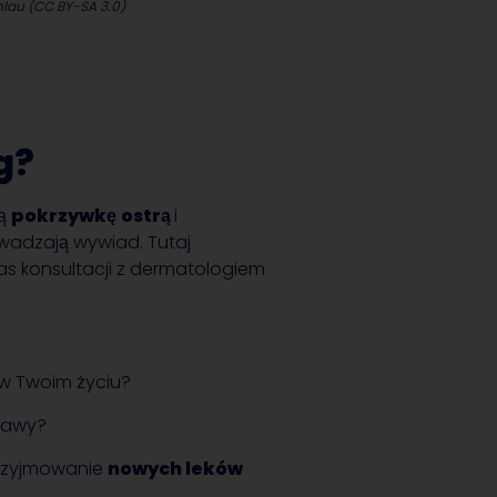
© James Heilman
g?
ją
pokrzywkę
ostrą
i
wadzają wywiad. Tutaj
as konsultacji z dermatologiem
w Twoim życiu?
bjawy?
przyjmowanie
nowych leków