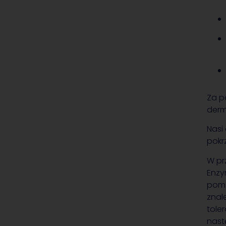
Za p
derm
Nasi
pokr
W p
Enzy
pom
znal
tole
nast