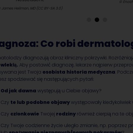
© Enochlau (CC BY-SA 3.0)
agnoza: Co robi dermatolo
atolodzy diagnozują obraz kliniczny pokrzywki. Rozróżnia
wlekłą.
Aby postawić diagnozę, lekarze najpierw przepro
sywana jest Twoja
osobista
historia medyczna
. Podcz
sz spodziewać się następujących pytań:
Od jak dawna
występują u Ciebie objawy?
Czy
te lub podobne objawy
występowały kiedykolwiek 
Czy
członkowie
Twojej
rodziny
również cierpią na te o
Czy Twoje codzienne życie uległo zmianie, np. poprzez 
lub
spożywanie nieznanych/nowych pokarmów
?