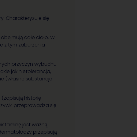
ry. Charakteryzuje się
 obejmują całe ciało. W
ne z tym zaburzenia
ównych przyczyn wybuchu
akie jak nietolerancja,
zne (własne substancje
zapisują historię
zywki przeprowadza się
istaminę jest ważną
 dermatolodzy przepisują