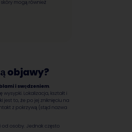
w skóry mogą również
ą objawy?
blami i swędzeniem
.
sypki. Lokalizacja, kształt i
est to, że po jej zniknięciu na
ontakt z pokrzywą (stąd nazwa
ści od osoby. Jednak często