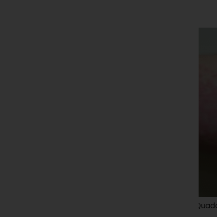
m
Quaddeln an der Arminnenseite einer
Nesselsucht