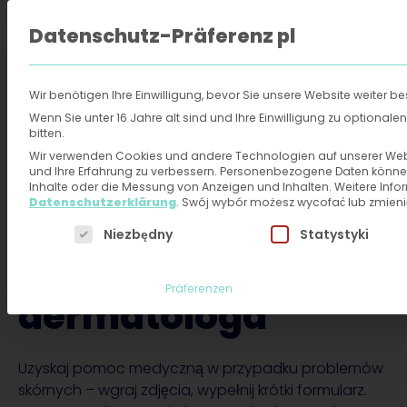
Datenschutz-Präferenz pl
Polski
Wir benötigen Ihre Einwilligung, bevor Sie unsere Website weiter 
Dermatolog online
›
Pokrzywka
Wenn Sie unter 16 Jahre alt sind und Ihre Einwilligung zu optiona
bitten.
Wir verwenden Cookies und andere Technologien auf unserer Websi
Pokrzywka -
und Ihre Erfahrung zu verbessern.
Personenbezogene Daten können ve
Inhalte oder die Messung von Anzeigen und Inhalten.
Weitere Info
Datenschutzerklärung
.
Swój wybór możesz wycofać lub zmie
leczenie i diagnoza
Es folgt eine Liste der Service-Gruppen, für die eine
Niezbędny
Statystyki
od online
Präferenzen
dermatologa
Uzyskaj pomoc medyczną w przypadku problemów
skórnych – wgraj zdjęcia, wypełnij krótki formularz.