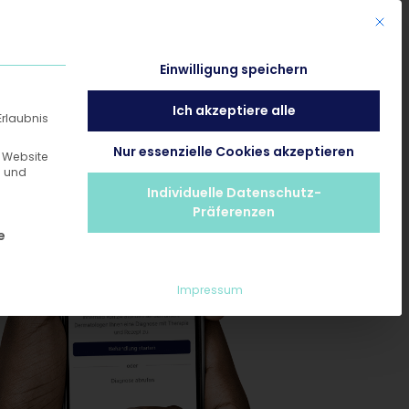
Mit di
Einwilligung speichern
Ich akzeptiere alle
Erlaubnis
Nur essenzielle Cookies akzeptieren
e Website
n und
Individuelle Datenschutz-
Präferenzen
e ist essenziell und kann nicht abgewählt werden.
e
Impressum