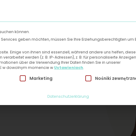
Rozpocznij leczenie
besuchen können.
len Services geben möchten, müssen Sie Ihre Erziehungsberechtigten um 
te. Einige von ihnen sind essenziell, während andere uns helfen, dies
rarbeitet werden (z. B. IP-Adressen), z. B. für personalisierte Anzeige
rmationen über die Verwendung Ihrer Daten finden Sie in unserer
nić w dowolnym momencie w
Ustawieniach
.
 Einwilligung erteilt werden kann. Die erste Service-Grupp
Marketing
Nośniki zewnętrzn
Datenschutzerklärung