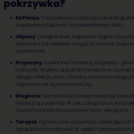
pokrzywka?
Definicja
: Pokrzywka jest patologiczną reakcją skó
swędzeniem, bąblami i zaczerwienieniem skóry.
Objawy
: Obrzęk tkanek, swędzenie i bąble czasami
zależności od nasilenia, mogą być również związa
oddechowe.
Przyczyny
: Uwalnianie histaminy jest jedną z gł
pokrzywki. Możliwe są jednak również inne czynniki, t
alergie, infekcje, stres, choroby autoimmunologic
organizmu nie są tolerowane) itp.
Diagnoza
: Dermatolodzy przeprowadzają wywiad (
medyczną pacjenta). W celu zdiagnozowania pokr
również badania laboratoryjne i testy alergiczne.
Terapia
: Ograniczenie pokarmów zawierających h
opcją leczenia pokrzywki. W ciężkich przypadkach