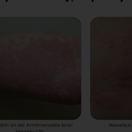
Nesselsucht am Oberkörper
Quaddelbil
der N