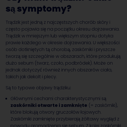
są symptomy?
Trądzik jest jedną z najczęstszych chorób skóry i
często pojawia się na początku okresu dojrzewania.
Trądzik w mniejszym lub większym stopniu dotyka
prawie każdego w okresie dojrzewania. U większości
osób dotkniętych tą chorobą, zaskórniki i pryszcze
tworzą się szczególnie w obszarach, które produkują
dużo sebum (twarz, czoło, podbródek). Może on
jednak dotyczyć również innych obszarów ciała,
takich jak dekolt i plecy.
Są to typowe objawy trądziku:
Głównymi cechami charakterystycznymi są
zaskórniki otwarte i zamknięte
(= zaskórniki),
które blokują otwory gruczołów łojowych.
Zaskórniki zamknięte przybierają żółtawy wygląd z
powodu gromadzenia się sebum. Z kolei zaskórniki