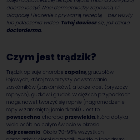
Dzięki odpowiedniej terapii trądzik można zazwyczaj
dobrze leczyć. Nasi dermatolodzy zapewnią Ci
diagnozę i leczenie z prywatną receptą – bez wizyty
lub połączenia wideo.
Tutaj dowiesz
się, jak działa
doctorderma
.
Czym jest trądzik?
Trądzik opisuje chorobę
zapalną
gruczołów
łojowych, której towarzyszy powstawanie
zaskórników (zaskórników), a także krost (pryszczy
ropnych), guzków i grudek. W ciężkich przypadkach
mogą nawet tworzyć się ropnie (nagromadzenie
ropy w zamkniętej jamie tkanki). Jest to
powszechna
choroba
przewlekła
, która dotyka
wiele osób na całym świecie w okresie
dojrzewania
. Około 70-95% wszystkich
nastolatków cierpi na trądzik, zwykle o łagodnym