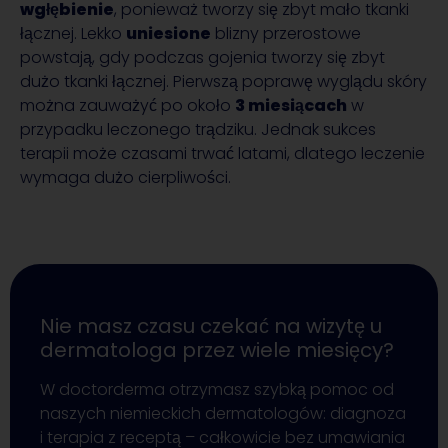
wgłębienie
, ponieważ tworzy się zbyt mało tkanki
łącznej. Lekko
uniesione
blizny przerostowe
powstają, gdy podczas gojenia tworzy się zbyt
dużo tkanki łącznej. Pierwszą poprawę wyglądu skóry
można zauważyć po około
3 miesiącach
w
przypadku leczonego trądziku. Jednak sukces
terapii może czasami trwać latami, dlatego leczenie
wymaga dużo cierpliwości.
Nie masz czasu czekać na wizytę u
dermatologa przez wiele miesięcy?
W doctorderma otrzymasz szybką pomoc od
naszych niemieckich dermatologów: diagnoza
i terapia z receptą – całkowicie bez umawiania