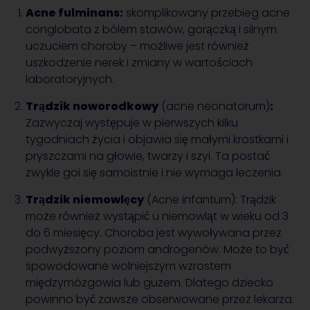
Acne fulminans:
skomplikowany przebieg acne
conglobata z bólem stawów, gorączką i silnym
uczuciem choroby – możliwe jest również
uszkodzenie nerek i zmiany w wartościach
laboratoryjnych.
Trądzik noworodkowy
(acne neonatorum)
:
Zazwyczaj występuje w pierwszych kilku
tygodniach życia i objawia się małymi krostkami i
pryszczami na głowie, twarzy i szyi. Ta postać
zwykle goi się samoistnie i nie wymaga leczenia.
Trądzik niemowlęcy
(Acne infantum): Trądzik
może również wystąpić u niemowląt w wieku od 3
do 6 miesięcy. Choroba jest wywoływana przez
podwyższony poziom androgenów. Może to być
spowodowane wolniejszym wzrostem
międzymózgowia lub guzem. Dlatego dziecko
powinno być zawsze obserwowane przez lekarza.