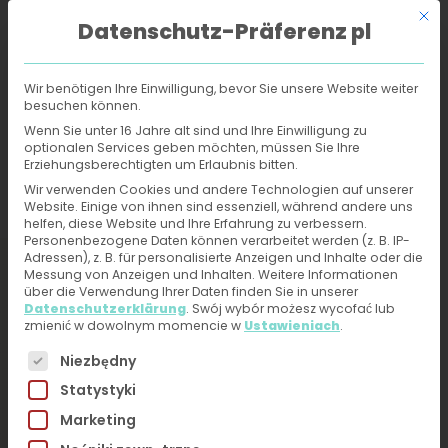
Mit d
Datenschutz-Präferenz pl
Wir benötigen Ihre Einwilligung, bevor Sie unsere Website weiter
besuchen können.
Dermatolog online
›
Trądzik
Wenn Sie unter 16 Jahre alt sind und Ihre Einwilligung zu
optionalen Services geben möchten, müssen Sie Ihre
Erziehungsberechtigten um Erlaubnis bitten.
Otrzymaj diagnozę i
Wir verwenden Cookies und andere Technologien auf unserer
Website. Einige von ihnen sind essenziell, während andere uns
plan leczenia trądziku u
helfen, diese Website und Ihre Erfahrung zu verbessern.
Personenbezogene Daten können verarbeitet werden (z. B. IP-
dermatologa online
Adressen), z. B. für personalisierte Anzeigen und Inhalte oder die
Messung von Anzeigen und Inhalten.
Weitere Informationen
über die Verwendung Ihrer Daten finden Sie in unserer
Uzyskaj pomoc medyczną w przypadku
Datenschutzerklärung
.
Swój wybór możesz wycofać lub
zmienić w dowolnym momencie w
Ustawieniach
.
problemów skórnych – wgraj zdjęcia, wypełnij
Es folgt eine Liste der Service-Gruppen, für die eine 
krótki formularz. Otrzymasz diagnozę i plan terapii
Niezbędny
od naszych dermatologów w ciągu 24 godzin.
Statystyki
Bez prowadzonych wideo rozmów, bez czekania i
Marketing
bez konieczności umawiania się na wizytę.