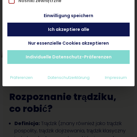
Nośniki zewnętrzne
Einwilligung speichern
Diagnostyka dermatologiczna < 24
godziny
Ich akzeptiere alle
Od 149 zł zalecenia i opieka po konsultacji
Nur essenzielle Cookies akzeptieren
Individuelle Datenschutz-Präferenzen
Präferenzen
Datenschutzerklärung
Impressum
Rozpoznanie trądziku,
co robić?
Definicja:
Trądzik (znany również jako trądzik
pospolity, trądzik dojrzewania, trądzik klasyczny