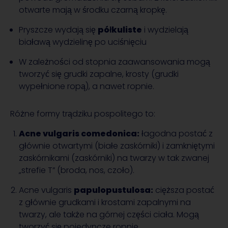
otwarte mają w środku czarną kropkę.
Pryszcze wydają się
półkuliste
i wydzielają
białawą wydzielinę po uciśnięciu
W zależności od stopnia zaawansowania mogą
tworzyć się grudki zapalne, krosty (grudki
wypełnione ropą), a nawet ropnie.
Różne formy trądziku pospolitego to:
Acne vulgaris comedonica:
łagodna postać z
głównie otwartymi (białe zaskórniki) i zamkniętymi
zaskórnikami (zaskórniki) na twarzy w tak zwanej
„strefie T” (broda, nos, czoło).
Acne vulgaris
papulopustulosa:
cięższa postać
z głównie grudkami i krostami zapalnymi na
twarzy, ale także na górnej części ciała. Mogą
tworzyć się pojedyncze ropnie.