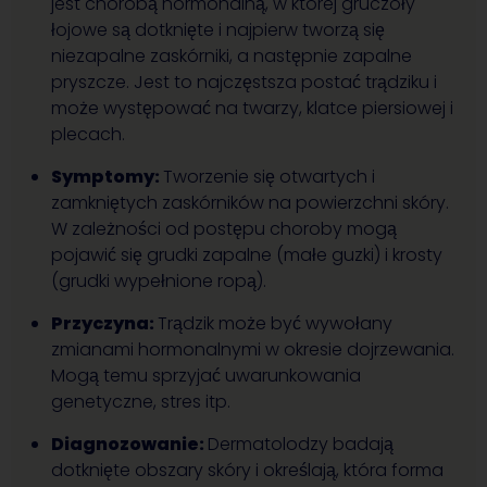
jest chorobą hormonalną, w której gruczoły
łojowe są dotknięte i najpierw tworzą się
niezapalne zaskórniki, a następnie zapalne
pryszcze. Jest to najczęstsza postać trądziku i
może występować na twarzy, klatce piersiowej i
plecach.
Symptomy:
Tworzenie się otwartych i
zamkniętych zaskórników na powierzchni skóry.
W zależności od postępu choroby mogą
pojawić się grudki zapalne (małe guzki) i krosty
(grudki wypełnione ropą).
Przyczyna:
Trądzik może być wywołany
zmianami hormonalnymi w okresie dojrzewania.
Mogą temu sprzyjać uwarunkowania
genetyczne, stres itp.
Diagnozowanie:
Dermatolodzy badają
dotknięte obszary skóry i określają, która forma