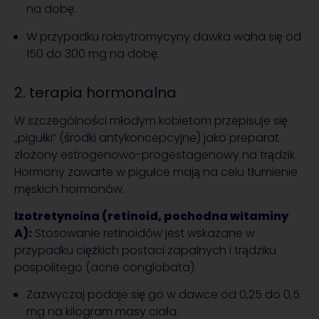
na dobę.
W przypadku roksytromycyny dawka waha się od
150 do 300 mg na dobę.
2. terapia hormonalna
W szczególności młodym kobietom przepisuje się
„pigułki” (środki antykoncepcyjne) jako preparat
złożony estrogenowo-progestagenowy na trądzik.
Hormony zawarte w pigułce mają na celu tłumienie
męskich hormonów.
Izotretynoina (retinoid, pochodna witaminy
A):
Stosowanie retinoidów jest wskazane w
przypadku ciężkich postaci zapalnych i trądziku
pospolitego (acne conglobata).
Zazwyczaj podaje się go w dawce od 0,25 do 0,5
mg na kilogram masy ciała.