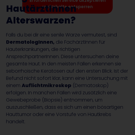
Erforderlichen Service akzeptieren
HautärztInnen
und Inhalte entsperren
Alterswarzen?
Falls du bei dir eine senile Warze vermutest, sind
DermatologInnen,
die FachärztInnen für
Hauterkrankungen, die richtigen
AnsprechpartnerInnen. Diese untersuchen deine
gesamte Haut. In den meisten Fällen erkennen sie
seborrhoische Keratosen auf den ersten Blick. Ist der
Befund nicht sofort klar, kann eine Untersuchung mit
einem
Auflichtmikroskop
(Dermatoskop)
erfolgen. In manchen Fällen wird zusätzlich eine
Gewebeprobe (Biopsie) entnommen, um
auszuschließen, dass es sich um einen bösartigen
Hauttumor oder eine Vorstufe von Hautkrebs
handelt.