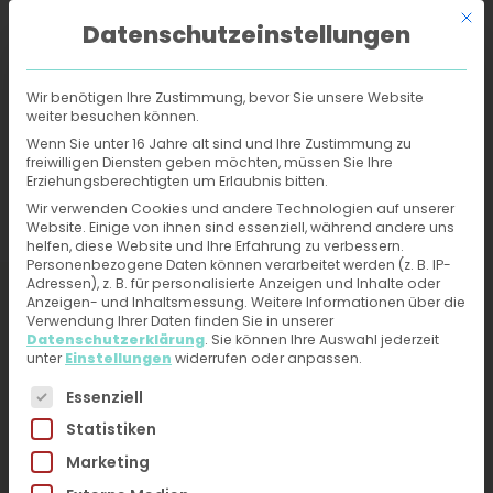
Mit d
Datenschutzeinstellungen
Wir benötigen Ihre Zustimmung, bevor Sie unsere Website
weiter besuchen können.
Online-Hautarzt
›
Behandlungen
›
Alterswarzen
Wenn Sie unter 16 Jahre alt sind und Ihre Zustimmung zu
freiwilligen Diensten geben möchten, müssen Sie Ihre
Erziehungsberechtigten um Erlaubnis bitten.
Alterswarzen -
Wir verwenden Cookies und andere Technologien auf unserer
Website. Einige von ihnen sind essenziell, während andere uns
Behandlung und
helfen, diese Website und Ihre Erfahrung zu verbessern.
Personenbezogene Daten können verarbeitet werden (z. B. IP-
Diagnose vom Online-
Adressen), z. B. für personalisierte Anzeigen und Inhalte oder
Anzeigen- und Inhaltsmessung.
Weitere Informationen über die
Hautarzt erhalten
Verwendung Ihrer Daten finden Sie in unserer
Datenschutzerklärung
.
Sie können Ihre Auswahl jederzeit
unter
Einstellungen
widerrufen oder anpassen.
Jetzt ärztliche Hilfe bei Hautproblemen erhalten –
Es folgt eine Liste der Service-Gruppen, für die eine 
Essenziell
Fotos hochladen, kurzen Fragebogen ausfüllen.
Statistiken
Du erhältst direkt innerhalb von 24h eine
Marketing
Diagnose und Therapieplan von unseren
HautärztInnen. Kein Videogespräch, kein Warten