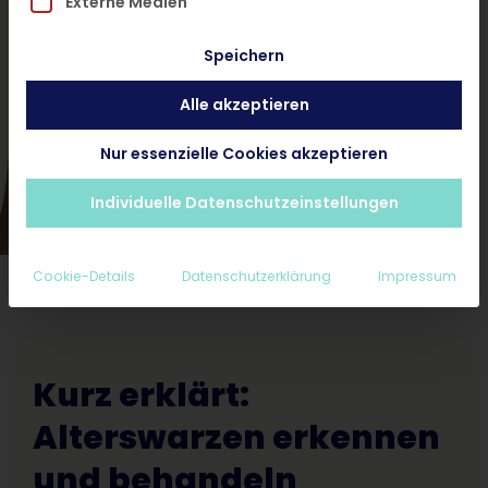
Externe Medien
und ohne Termin.
Speichern
Alle akzeptieren
Hautarzt-Diagnose < 24 Stunden
Ab 25€ inkl. Rezept und Nachsorge
Nur essenzielle Cookies akzeptieren
Erstattungsfähig für Privatpatienten
Individuelle Datenschutzeinstellungen
Cookie-Details
Datenschutzerklärung
Impressum
Kurz erklärt:
Alterswarzen erkennen
und behandeln