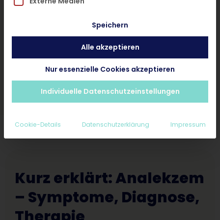
Externe Medien
und ohne Termin.
Speichern
Alle akzeptieren
Hautarzt-Diagnose < 24 Stunden
Ab 25€ inkl. Rezept und Nachsorge
Nur essenzielle Cookies akzeptieren
Erstattungsfähig für Privatpatienten
Individuelle Datenschutzeinstellungen
Cookie-Details
Datenschutzerklärung
Impressum
Kurz erklärt: Analekzem
– Symptome, Diagnose,
Therapie