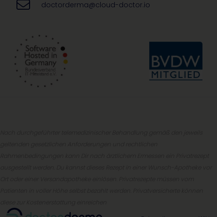
doctorderma@cloud-doctor.io
Nach durchgeführter telemedizinischer Behandlung gemäß den jeweils
geltenden gesetzlichen Anforderungen und rechtlichen
Rahmenbedingungen kann Dir nach ärztlichem Ermessen ein Privatrezept
ausgestellt werden. Du kannst dieses Rezept in einer Wunsch-Apotheke vor
Ort oder einer Versandapotheke einlösen. Privatrezepte müssen vom
Patienten in voller Höhe selbst bezahlt werden. Privatversicherte können
diese zur Kostenerstattung einreichen