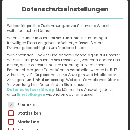
Mit d
Datenschutzeinstellungen
Wir benötigen Ihre Zustimmung, bevor Sie unsere Website
weiter besuchen können.
Online-Hautarzt
›
Behandlungen
›
Analekzem
Wenn Sie unter 16 Jahre alt sind und Ihre Zustimmung zu
freiwilligen Diensten geben möchten, müssen Sie Ihre
Erziehungsberechtigten um Erlaubnis bitten.
Analekzem -
Wir verwenden Cookies und andere Technologien auf unserer
Website. Einige von ihnen sind essenziell, während andere uns
Behandlung und
helfen, diese Website und Ihre Erfahrung zu verbessern.
Personenbezogene Daten können verarbeitet werden (z. B. IP-
Diagnose vom Online-
Adressen), z. B. für personalisierte Anzeigen und Inhalte oder
Anzeigen- und Inhaltsmessung.
Weitere Informationen über die
Hautarzt erhalten
Verwendung Ihrer Daten finden Sie in unserer
Datenschutzerklärung
.
Sie können Ihre Auswahl jederzeit
unter
Einstellungen
widerrufen oder anpassen.
Jetzt ärztliche Hilfe bei Hautproblemen erhalten –
Es folgt eine Liste der Service-Gruppen, für die eine 
Essenziell
Fotos hochladen, kurzen Fragebogen ausfüllen.
Statistiken
Du erhältst direkt innerhalb von 24h eine
Marketing
Diagnose und Therapieplan von unseren
HautärztInnen. Kein Videogespräch, kein Warten