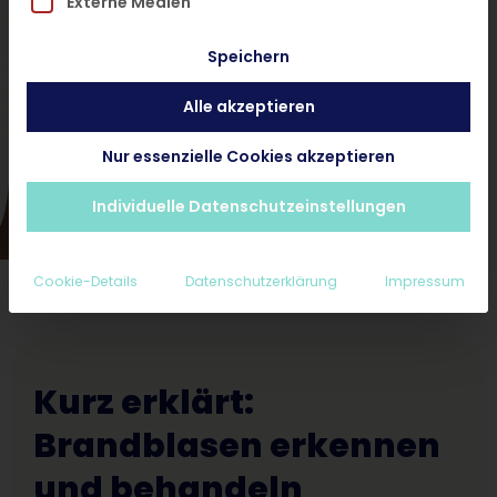
Externe Medien
und ohne Termin.
Speichern
Alle akzeptieren
Hautarzt-Diagnose < 24 Stunden
Ab 25€ inkl. Rezept und Nachsorge
Nur essenzielle Cookies akzeptieren
Erstattungsfähig für Privatpatienten
Individuelle Datenschutzeinstellungen
Cookie-Details
Datenschutzerklärung
Impressum
Kurz erklärt:
Brandblasen erkennen
und behandeln