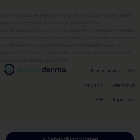
Nach durchgeführter telemedizinischer Behandlung gemäß den jeweils
geltenden gesetzlichen Anforderungen und rechtlichen
Rahmenbedingungen kann Dir nach ärztlichem Ermessen ein Privatrezept
ausgestellt werden. Du kannst dieses Rezept in einer Wunsch-Apotheke vor
Ort oder einer Versandapotheke einlösen. Privatrezepte müssen vom
Patienten in voller Höhe selbst bezahlt werden. Privatversicherte können
diese zur Kostenerstattung einreichen
Behandlungen
Wiki
Vergleich
Datenschutz
AGB
Impressum
Behandlung Starten