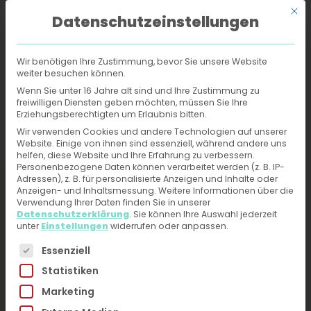
Mit d
Datenschutzeinstellungen
Wir benötigen Ihre Zustimmung, bevor Sie unsere Website
weiter besuchen können.
Online-Hautarzt
›
Behandlungen
›
Brandblasen
Wenn Sie unter 16 Jahre alt sind und Ihre Zustimmung zu
freiwilligen Diensten geben möchten, müssen Sie Ihre
Erziehungsberechtigten um Erlaubnis bitten.
Brandblasen -
Wir verwenden Cookies und andere Technologien auf unserer
Website. Einige von ihnen sind essenziell, während andere uns
Behandlung und
helfen, diese Website und Ihre Erfahrung zu verbessern.
Personenbezogene Daten können verarbeitet werden (z. B. IP-
Diagnose vom Online-
Adressen), z. B. für personalisierte Anzeigen und Inhalte oder
Anzeigen- und Inhaltsmessung.
Weitere Informationen über die
Hautarzt erhalten
Verwendung Ihrer Daten finden Sie in unserer
Datenschutzerklärung
.
Sie können Ihre Auswahl jederzeit
unter
Einstellungen
widerrufen oder anpassen.
Jetzt ärztliche Hilfe bei Hautproblemen erhalten –
Es folgt eine Liste der Service-Gruppen, für die eine 
Essenziell
Fotos hochladen, kurzen Fragebogen ausfüllen.
Statistiken
Du erhältst direkt innerhalb von 24h eine
Marketing
Diagnose und Therapieplan von unseren
HautärztInnen. Kein Videogespräch, kein Warten