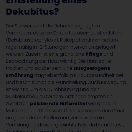
Entstehung eines
Dekubitus?
Der Schwerpunkt der Behandlung liegt im
Verhindern, dass ein Dekubitus überhaupt entsteht
(Dekubitusprophylaxe). RisikopatientInnen sollten
regelmäßig im 2-Stündigen Intervall umgelagert
werden. Zudem ist eine gründliche
Pflege
und
Beobachtung der Haut wichtig. Die Haut sollte
trocken und sauber sein. Eine
ausgewogene
Ernährung
trägt ebenfalls zur Hautgesundheit bei
und beschleunigt die Wundheilung. Auch Bewegung
ist wichtig, um die Durchblutung und den
Muskelaufbau zu fördern. ÄrztInnen empfehlen
zusätzlich
polsternde Hilfsmittel
wie spezielle
Matratzen und Sitzkissen. Diese verringern den Druck
an gefährdeten Stellen und verbessern die
Verteilung des Körpergewichts. Falls du befürchtest,
Anzeichen für einen Dekubitus zu zeigen, ist es