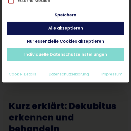
Externe Medien
und ohne Termin.
Speichern
Alle akzeptieren
Hautarzt-Diagnose < 24 Stunden
Ab 25€ inkl. Rezept und Nachsorge
Nur essenzielle Cookies akzeptieren
Erstattungsfähig für Privatpatienten
Individuelle Datenschutzeinstellungen
Cookie-Details
Datenschutzerklärung
Impressum
Kurz erklärt:
Dekubitus
erkennen und
behandeln