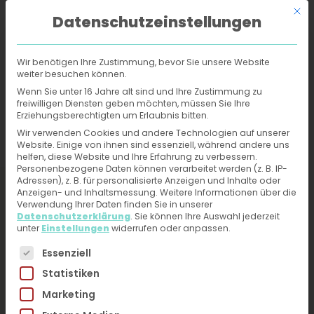
Mit d
Datenschutzeinstellungen
Wir benötigen Ihre Zustimmung, bevor Sie unsere Website
weiter besuchen können.
Online-Hautarzt
›
Behandlungen
›
Dekubitus
Wenn Sie unter 16 Jahre alt sind und Ihre Zustimmung zu
freiwilligen Diensten geben möchten, müssen Sie Ihre
Erziehungsberechtigten um Erlaubnis bitten.
Dekubitus -
Wir verwenden Cookies und andere Technologien auf unserer
Website. Einige von ihnen sind essenziell, während andere uns
Behandlung und
helfen, diese Website und Ihre Erfahrung zu verbessern.
Personenbezogene Daten können verarbeitet werden (z. B. IP-
Diagnose vom Online-
Adressen), z. B. für personalisierte Anzeigen und Inhalte oder
Anzeigen- und Inhaltsmessung.
Weitere Informationen über die
Hautarzt erhalten
Verwendung Ihrer Daten finden Sie in unserer
Datenschutzerklärung
.
Sie können Ihre Auswahl jederzeit
unter
Einstellungen
widerrufen oder anpassen.
Jetzt ärztliche Hilfe bei Hautproblemen erhalten –
Es folgt eine Liste der Service-Gruppen, für die eine 
Essenziell
Fotos hochladen, kurzen Fragebogen ausfüllen.
Statistiken
Du erhältst direkt innerhalb von 24h eine
Marketing
Diagnose und Therapieplan von unseren
HautärztInnen. Kein Videogespräch, kein Warten