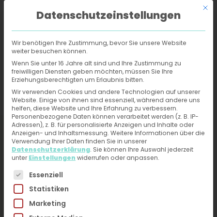
Mit d
Datenschutzeinstellungen
Wir benötigen Ihre Zustimmung, bevor Sie unsere Website
weiter besuchen können.
Online-Hautarzt
›
Behandlungen
›
Eingewachsener
Wenn Sie unter 16 Jahre alt sind und Ihre Zustimmung zu
Zehennagel
freiwilligen Diensten geben möchten, müssen Sie Ihre
Erziehungsberechtigten um Erlaubnis bitten.
Eingewachsener
Wir verwenden Cookies und andere Technologien auf unserer
Website. Einige von ihnen sind essenziell, während andere uns
helfen, diese Website und Ihre Erfahrung zu verbessern.
Zehennagel -
Personenbezogene Daten können verarbeitet werden (z. B. IP-
Adressen), z. B. für personalisierte Anzeigen und Inhalte oder
Behandlung und
Anzeigen- und Inhaltsmessung.
Weitere Informationen über die
Verwendung Ihrer Daten finden Sie in unserer
Diagnose vom Online-
Datenschutzerklärung
.
Sie können Ihre Auswahl jederzeit
unter
Einstellungen
widerrufen oder anpassen.
Hautarzt erhalten
Es folgt eine Liste der Service-Gruppen, für die eine 
Essenziell
Statistiken
Jetzt ärztliche Hilfe bei Hautproblemen erhalten –
Marketing
Fotos hochladen, kurzen Fragebogen ausfüllen.