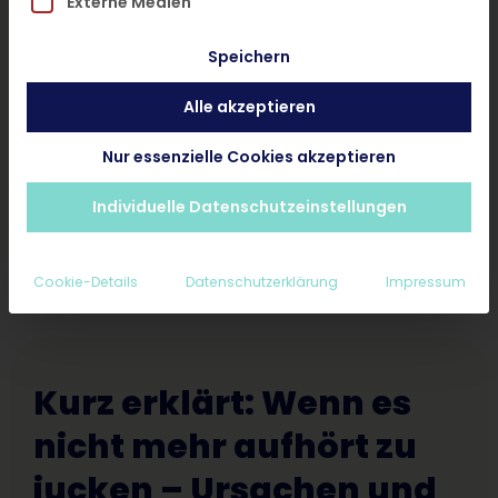
Externe Medien
und ohne Termin.
Speichern
Alle akzeptieren
Hautarzt-Diagnose < 24 Stunden
Ab 25€ inkl. Rezept und Nachsorge
Nur essenzielle Cookies akzeptieren
Erstattungsfähig für Privatpatienten
Individuelle Datenschutzeinstellungen
Cookie-Details
Datenschutzerklärung
Impressum
Kurz erklärt: Wenn es
nicht mehr aufhört zu
jucken – Ursachen und