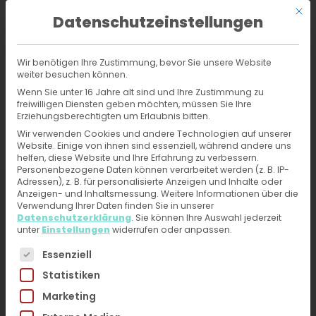
Mit d
Datenschutzeinstellungen
Wir benötigen Ihre Zustimmung, bevor Sie unsere Website
weiter besuchen können.
Online-Hautarzt
›
Behandlungen
›
Juckende Haut
Wenn Sie unter 16 Jahre alt sind und Ihre Zustimmung zu
freiwilligen Diensten geben möchten, müssen Sie Ihre
Erziehungsberechtigten um Erlaubnis bitten.
Juckende Haut -
Wir verwenden Cookies und andere Technologien auf unserer
Website. Einige von ihnen sind essenziell, während andere uns
Behandlung und
helfen, diese Website und Ihre Erfahrung zu verbessern.
Personenbezogene Daten können verarbeitet werden (z. B. IP-
Diagnose vom Online-
Adressen), z. B. für personalisierte Anzeigen und Inhalte oder
Anzeigen- und Inhaltsmessung.
Weitere Informationen über die
Hautarzt erhalten
Verwendung Ihrer Daten finden Sie in unserer
Datenschutzerklärung
.
Sie können Ihre Auswahl jederzeit
unter
Einstellungen
widerrufen oder anpassen.
Jetzt ärztliche Hilfe bei Hautproblemen erhalten –
Es folgt eine Liste der Service-Gruppen, für die eine 
Essenziell
Fotos hochladen, kurzen Fragebogen ausfüllen.
Statistiken
Du erhältst direkt innerhalb von 24h eine
Marketing
Diagnose und Therapieplan von unseren
HautärztInnen. Kein Videogespräch, kein Warten