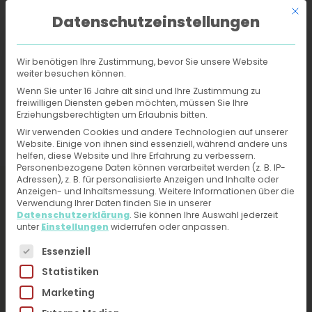
Mit d
Datenschutzeinstellungen
Wir benötigen Ihre Zustimmung, bevor Sie unsere Website
weiter besuchen können.
Online-Hautarzt
›
Behandlungen
›
Histaminintoleranz
Wenn Sie unter 16 Jahre alt sind und Ihre Zustimmung zu
freiwilligen Diensten geben möchten, müssen Sie Ihre
Erziehungsberechtigten um Erlaubnis bitten.
Histaminintoleranz -
Wir verwenden Cookies und andere Technologien auf unserer
Website. Einige von ihnen sind essenziell, während andere uns
Behandlung und
helfen, diese Website und Ihre Erfahrung zu verbessern.
Personenbezogene Daten können verarbeitet werden (z. B. IP-
Diagnose vom Online-
Adressen), z. B. für personalisierte Anzeigen und Inhalte oder
Anzeigen- und Inhaltsmessung.
Weitere Informationen über die
Hautarzt erhalten
Verwendung Ihrer Daten finden Sie in unserer
Datenschutzerklärung
.
Sie können Ihre Auswahl jederzeit
unter
Einstellungen
widerrufen oder anpassen.
Jetzt ärztliche Hilfe bei Hautproblemen erhalten –
Es folgt eine Liste der Service-Gruppen, für die eine 
Essenziell
Fotos hochladen, kurzen Fragebogen ausfüllen.
Statistiken
Du erhältst direkt innerhalb von 24h eine
Marketing
Diagnose und Therapieplan von unseren
HautärztInnen. Kein Videogespräch, kein Warten