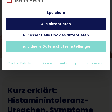
Externe Medien
und ohne Termin.
Speichern
Alle akzeptieren
Hautarzt-Diagnose < 24 Stunden
Ab 25€ inkl. Rezept und Nachsorge
Nur essenzielle Cookies akzeptieren
Erstattungsfähig für Privatpatienten
Individuelle Datenschutzeinstellungen
Cookie-Details
Datenschutzerklärung
Impressum
Kurz erklärt:
Histaminintoleranz-
Ursachen, Symptome