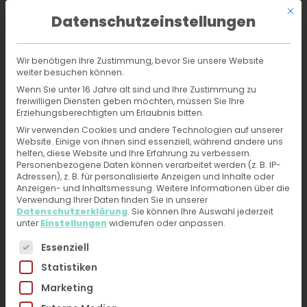
Mit d
Datenschutzeinstellungen
Wir benötigen Ihre Zustimmung, bevor Sie unsere Website
weiter besuchen können.
Online-Hautarzt
›
Behandlungen
›
Juckende Kopfhaut
Wenn Sie unter 16 Jahre alt sind und Ihre Zustimmung zu
freiwilligen Diensten geben möchten, müssen Sie Ihre
Erziehungsberechtigten um Erlaubnis bitten.
Juckende Kopfhaut -
Wir verwenden Cookies und andere Technologien auf unserer
Website. Einige von ihnen sind essenziell, während andere uns
Behandlung und
helfen, diese Website und Ihre Erfahrung zu verbessern.
Personenbezogene Daten können verarbeitet werden (z. B. IP-
Diagnose vom Online-
Adressen), z. B. für personalisierte Anzeigen und Inhalte oder
Anzeigen- und Inhaltsmessung.
Weitere Informationen über die
Hautarzt erhalten
Verwendung Ihrer Daten finden Sie in unserer
Datenschutzerklärung
.
Sie können Ihre Auswahl jederzeit
unter
Einstellungen
widerrufen oder anpassen.
Jetzt ärztliche Hilfe bei Hautproblemen erhalten –
Es folgt eine Liste der Service-Gruppen, für die eine 
Essenziell
Fotos hochladen, kurzen Fragebogen ausfüllen.
Statistiken
Du erhältst direkt innerhalb von 24h eine
Marketing
Diagnose und Therapieplan von unseren
HautärztInnen. Kein Videogespräch, kein Warten