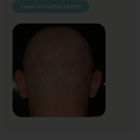
Seborrhoisches Ekzem