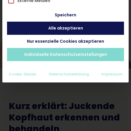
Externe Medien
und ohne Termin.
Speichern
Alle akzeptieren
Hautarzt-Diagnose < 24 Stunden
Ab 25€ inkl. Rezept und Nachsorge
Nur essenzielle Cookies akzeptieren
Erstattungsfähig für Privatpatienten
Individuelle Datenschutzeinstellungen
Cookie-Details
Datenschutzerklärung
Impressum
Kurz erklärt: Juckende
Kopfhaut erkennen und
behandeln