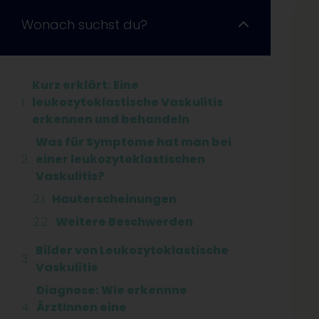
Wonach suchst du?
Kurz erklärt: Eine
leukozytoklastische Vaskulitis
erkennen und behandeln
Was für Symptome hat man bei
einer leukozytoklastischen
Vaskulitis?
Hauterscheinungen
Weitere Beschwerden
Bilder von Leukozytoklastische
Vaskulitis
Diagnose: Wie erkennne
ÄrztInnen eine