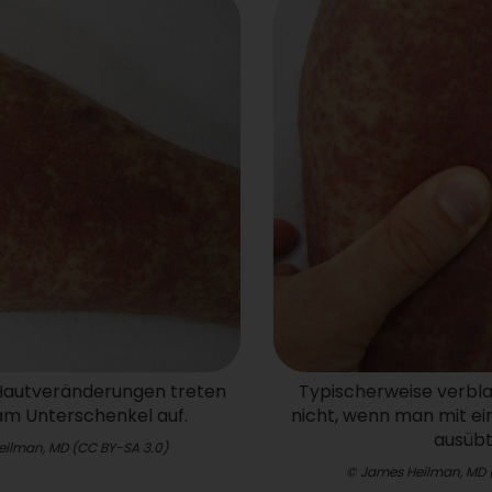
ypischerweise verblasst eine Purpura
Eine leukozy
cht, wenn man mit einem Finger Druck
allen Körp
ausübt.
© James Heilman, MD (CC BY-SA 3.0)
© Jam