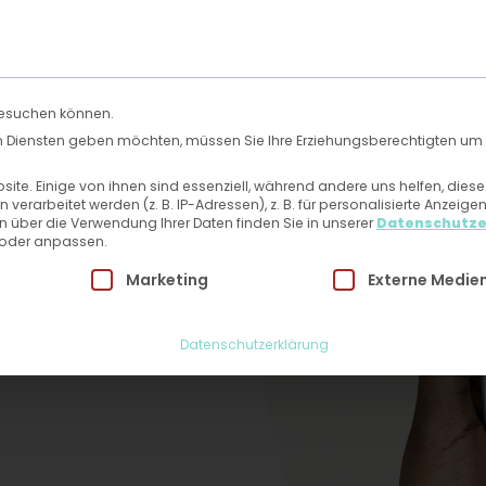
Uns
Hautlexikon
Mein Patientenbereich
Kontakt
besuchen können.
s
gen Diensten geben möchten, müssen Sie Ihre Erziehungsberechtigten um 
te. Einige von ihnen sind essenziell, während andere uns helfen, dies
r
rarbeitet werden (z. B. IP-Adressen), z. B. für personalisierte Anzeige
n über die Verwendung Ihrer Daten finden Sie in unserer
Datenschutze
 oder anpassen.
 Einwilligung erteilt werden kann. Die erste Service-Grupp
Marketing
Externe Medie
Datenschutzerklärung