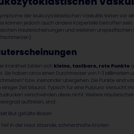
ukozytoklastischen Vaskuli
Symptome der leukozytoklastischen Vaskulitis treten vor a
 es können jedoch auch andere Körperteile betroffen sein
ypischen Hauterscheinungen und weiteren unspezifischen 
hschmerzen).
uterscheinungen
er Krankheit bilden sich
kleine, tastbare, rote Punkte
a
t. Sie haben circa einen Durchmesser von 1-3 Millimetern
schmelzen” bzw. ineinander übergehen. Die Punkte sind vore
 einiger Zeit blaurot. Typisch für eine Purpura: Versucht 
udrücken verschwinden diese nicht. Weitere Hauterschein
eregrad auftreten, sind:
Mit Blut gefüllte Blasen
Tief in der Haut sitzende, schmerzhafte Knoten