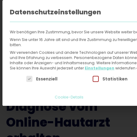
Datenschutzeinstellungen
FAQ
Über 
Wir benötigen Ihre Zustimmung, bevor Sie unsere Website weiter 
Online-Hautarzt
›
Behandlungen
›
Leukozytoklastische Vaskuliti
Wenn Sie unter 16 Jahre alt sind und Ihre Zustimmung zu freiwilli
bitten.
Wir verwenden Cookies und andere Technologien auf unserer Websi
Leukozytoklastische
und Ihre Erfahrung zu verbessern.
Personenbezogene Daten können ve
Inhalte oder Anzeigen- und Inhaltsmessung.
Weitere Informatione
Sie können Ihre Auswahl jederzeit unter
Einstellungen
widerrufen
Vaskulitis -
Es folgt eine Liste der Service-Gruppen, für die eine
Essenziell
Statistiken
Behandlung und
Cookie-Details
Diagnose vom
Online-Hautarzt