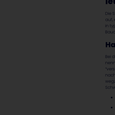
le
Die 
auf,
in t
Bauc
Ha
Bei d
nenn
“ver
nach
wegz
Schw