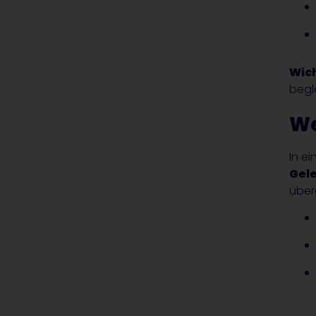
Wic
begl
We
In e
Gel
über