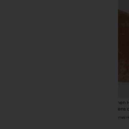
Die typischen Hautveränderungen treten
T
meistens am Unterschenkel auf.
ni
© James Heilman, MD (CC BY-SA 3.0)