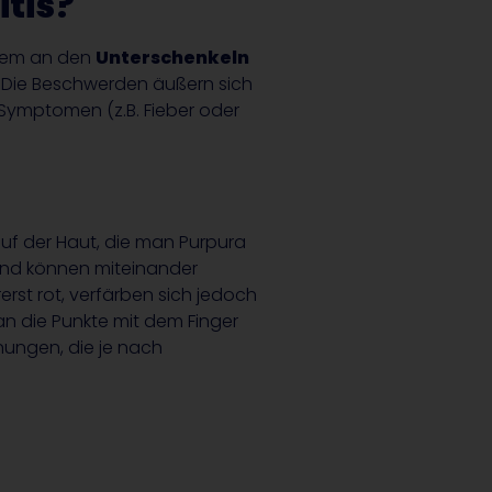
tis?
llem an den
Unterschenkeln
. Die Beschwerden äußern sich
Symptomen (z.B. Fieber oder
uf der Haut, die man Purpura
 und können miteinander
rst rot, verfärben sich jedoch
man die Punkte mit dem Finger
ungen, die je nach