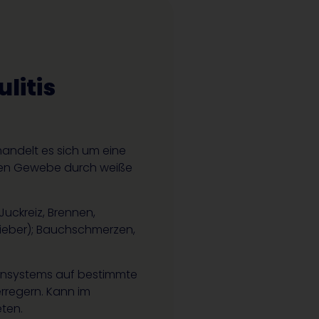
litis
 handelt es sich um eine
eren Gewebe durch weiße
 Juckreiz, Brennen,
ieber); Bauchschmerzen,
munsystems auf bestimmte
rregern. Kann im
ten.