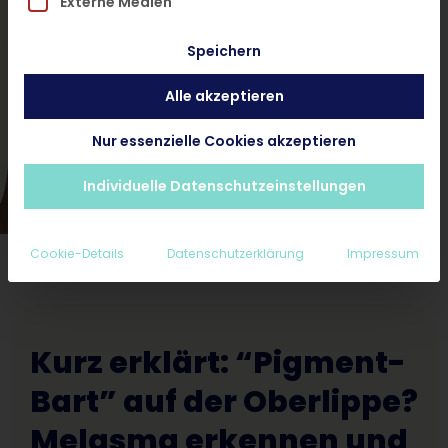
Externe Medien
und ohne Termin.
Speichern
Alle akzeptieren
Hautarzt-Diagnose < 24 Stunden
Ab 25€ inkl. Rezept und Nachsorge
Nur essenzielle Cookies akzeptieren
Erstattungsfähig für Privatpatienten
Individuelle Datenschutzeinstellungen
Cookie-Details
Datenschutzerklärung
Impressum
Kurz erklärt: “Pigment-
Bart” auf der Oberlippe?
Melasma erkennen und