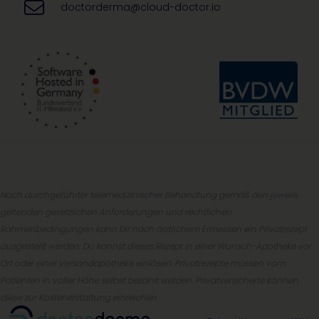
doctorderma@cloud-doctor.io
Nach durchgeführter telemedizinischer Behandlung gemäß den jeweils
geltenden gesetzlichen Anforderungen und rechtlichen
Rahmenbedingungen kann Dir nach ärztlichem Ermessen ein Privatrezept
ausgestellt werden. Du kannst dieses Rezept in einer Wunsch-Apotheke vor
Ort oder einer Versandapotheke einlösen. Privatrezepte müssen vom
Patienten in voller Höhe selbst bezahlt werden. Privatversicherte können
diese zur Kostenerstattung einreichen