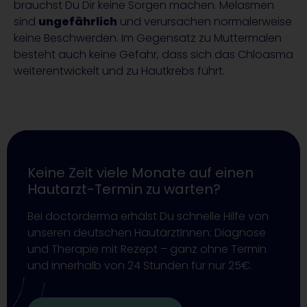
brauchst Du Dir keine Sorgen machen. Melasmen
sind
ungefährlich
und verursachen normalerweise
keine Beschwerden. Im Gegensatz zu Muttermalen
besteht auch keine Gefahr, dass sich das Chloasma
weiterentwickelt und zu Hautkrebs führt.
Keine Zeit viele Monate auf einen
Hautarzt-Termin zu warten?
Bei doctorderma erhälst Du schnelle Hilfe von
unseren deutschen HautärztInnen: Diagnose
und Therapie mit Rezept – ganz ohne Termin
und innerhalb von 24 Stunden für nur 25€.