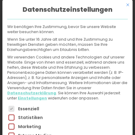
Mit d
Datenschutzeinstellungen
Wir benötigen Ihre Zustimmung, bevor Sie unsere Website
weiter besuchen können.
Online-Hautarzt
›
Behandlungen
›
Melasma
Wenn Sie unter 16 Jahre alt sind und Ihre Zustimmung zu
freiwilligen Diensten geben möchten, müssen Sie Ihre
Erziehungsberechtigten um Erlaubnis bitten.
Melasma - Behandlung
Wir verwenden Cookies und andere Technologien auf unserer
Website. Einige von ihnen sind essenziell, während andere uns
und Diagnose vom
helfen, diese Website und Ihre Erfahrung zu verbessern.
Personenbezogene Daten können verarbeitet werden (z. B. IP-
Online-Hautarzt
Adressen), z. B. für personalisierte Anzeigen und Inhalte oder
Anzeigen- und Inhaltsmessung.
Weitere Informationen über die
erhalten
Verwendung Ihrer Daten finden Sie in unserer
Datenschutzerklärung
.
Sie können Ihre Auswahl jederzeit
unter
Einstellungen
widerrufen oder anpassen.
Jetzt ärztliche Hilfe bei Hautproblemen erhalten –
Es folgt eine Liste der Service-Gruppen, für die eine 
Essenziell
Fotos hochladen, kurzen Fragebogen ausfüllen.
Statistiken
Du erhältst direkt innerhalb von 24h eine
Marketing
Diagnose und Therapieplan von unseren
HautärztInnen. Kein Videogespräch, kein Warten