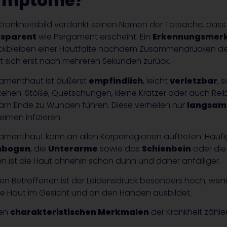
ymptome?
Krankheitsbild verdankt seinen Namen der Tatsache, dass
nsparent
wie Pergament erscheint. Ein
Erkennungsmer
ckbleiben einer Hautfalte nachdem Zusammendrücken de
et sich erst nach mehreren Sekunden zurück.
amenthaut ist äußerst
empfindlich
, leicht
verletzbar
, 
tehen. Stöße, Quetschungen, kleine Kratzer oder auch Rei
am Ende zu Wunden führen. Diese verheilen nur
langsam
eimen infizieren.
amenthaut kann an allen Körperregionen auftreten. Häufi
enbogen
, die
Unterarme
sowie das
Schienbein
oder di
len ist die Haut ohnehin schon dünn und daher anfälliger.
den Betroffenen ist der Leidensdruck besonders hoch, wen
ige Haut im Gesicht und an den Händen ausbildet.
den
charakteristischen Merkmalen
der Krankheit zähle