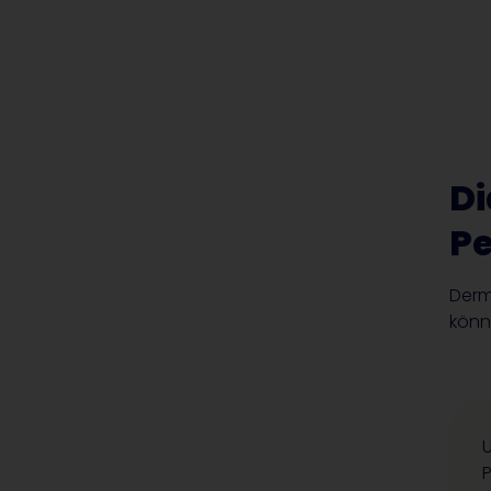
Di
P
Derm
könn
P