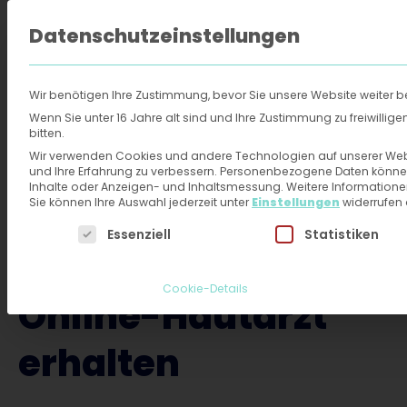
Datenschutzeinstellungen
FAQ
Über 
Wir benötigen Ihre Zustimmung, bevor Sie unsere Website weiter 
Online-Hautarzt
›
Behandlungen
›
Pergamenthaut
Wenn Sie unter 16 Jahre alt sind und Ihre Zustimmung zu freiwilli
bitten.
Wir verwenden Cookies und andere Technologien auf unserer Websi
Pergamenthaut -
und Ihre Erfahrung zu verbessern.
Personenbezogene Daten können ve
Inhalte oder Anzeigen- und Inhaltsmessung.
Weitere Informatione
Sie können Ihre Auswahl jederzeit unter
Einstellungen
widerrufen
Behandlung und
Es folgt eine Liste der Service-Gruppen, für die eine
Essenziell
Statistiken
Diagnose vom
Cookie-Details
Online-Hautarzt
erhalten