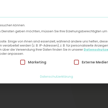
Uns
Hautlexikon
Mein Patientenbereich
Kontakt
besuchen können.
gen Diensten geben möchten, müssen Sie Ihre Erziehungsberechtigten um 
te. Einige von ihnen sind essenziell, während andere uns helfen, dies
rarbeitet werden (z. B. IP-Adressen), z. B. für personalisierte Anzeige
n über die Verwendung Ihrer Daten finden Sie in unserer
Datenschutze
 oder anpassen.
 Einwilligung erteilt werden kann. Die erste Service-Grupp
Marketing
Externe Medie
Datenschutzerklärung