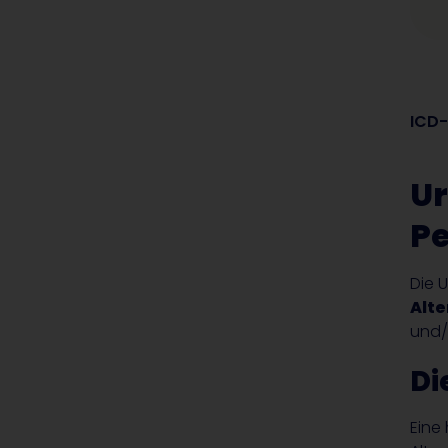
ICD-
Ur
P
Die 
Alt
und
Di
Eine