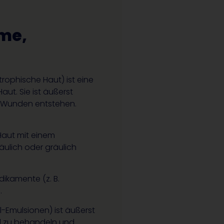
me,
trophische Haut) ist eine
ut. Sie ist äußerst
er Wunden entstehen.
 Haut mit einem
äulich oder gräulich
dikamente (z. B.
.
Öl-Emulsionen) ist äußerst
nd zu behandeln und