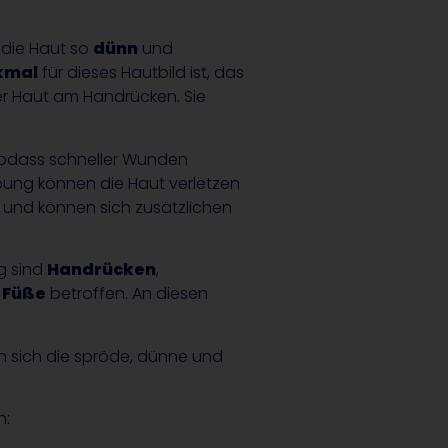
 die Haut so
dünn
und
kmal
für dieses Hautbild ist, das
r Haut am Handrücken. Sie
sodass schneller Wunden
bung können die Haut verletzen
und können sich zusätzlichen
g sind
Handrücken
,
e
Füße
betroffen. An diesen
n sich die spröde, dünne und
n: