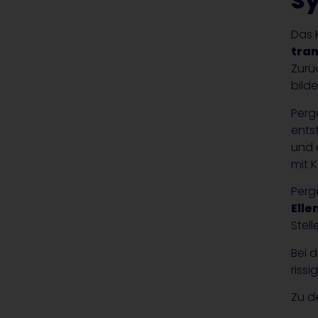
S
Das 
tra
Zurü
bild
Perg
ents
und 
mit K
Perg
Ell
Stel
Bei 
riss
Zu 