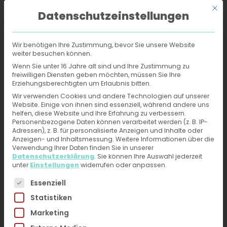
Mit d
Datenschutzeinstellungen
Wir benötigen Ihre Zustimmung, bevor Sie unsere Website
weiter besuchen können.
Online-Hautarzt
›
Behandlungen
›
Pilzinfektionen
Wenn Sie unter 16 Jahre alt sind und Ihre Zustimmung zu
freiwilligen Diensten geben möchten, müssen Sie Ihre
Erziehungsberechtigten um Erlaubnis bitten.
Pilzinfektionen -
Wir verwenden Cookies und andere Technologien auf unserer
Website. Einige von ihnen sind essenziell, während andere uns
Behandlung und
helfen, diese Website und Ihre Erfahrung zu verbessern.
Personenbezogene Daten können verarbeitet werden (z. B. IP-
Diagnose vom Online-
Adressen), z. B. für personalisierte Anzeigen und Inhalte oder
Anzeigen- und Inhaltsmessung.
Weitere Informationen über die
Hautarzt erhalten
Verwendung Ihrer Daten finden Sie in unserer
Datenschutzerklärung
.
Sie können Ihre Auswahl jederzeit
unter
Einstellungen
widerrufen oder anpassen.
Jetzt ärztliche Hilfe bei Hautproblemen erhalten –
Es folgt eine Liste der Service-Gruppen, für die eine 
Essenziell
Fotos hochladen, kurzen Fragebogen ausfüllen.
Statistiken
Du erhältst direkt innerhalb von 24h eine
Marketing
Diagnose und Therapieplan von unseren
HautärztInnen. Kein Videogespräch, kein Warten