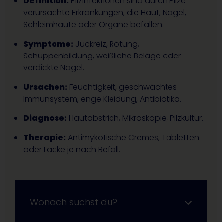
Definition:
Pilzinfektionen sind durch Pilze
verursachte Erkrankungen, die Haut, Nägel,
Schleimhäute oder Organe befallen.
Symptome:
Juckreiz, Rötung,
Schuppenbildung, weißliche Beläge oder
verdickte Nägel.
Ursachen:
Feuchtigkeit, geschwächtes
Immunsystem, enge Kleidung, Antibiotika.
Diagnose:
Hautabstrich, Mikroskopie, Pilzkultur.
Therapie:
Antimykotische Cremes, Tabletten
oder Lacke je nach Befall.
Wonach suchst du?