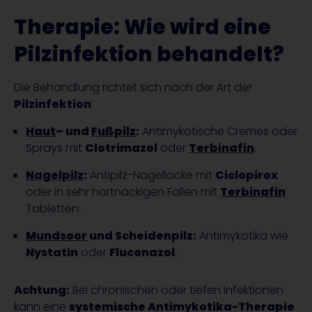
Therapie: Wie wird eine
Pilzinfektion behandelt?
Die Behandlung richtet sich nach der Art der
Pilzinfektion
:
Haut
– und
Fußpilz
:
Antimykotische Cremes oder
Sprays mit
Clotrimazol
oder
Terbinafin
.
Nagelpilz
:
Antipilz-Nagellacke mit
Ciclopirox
oder in sehr hartnäckigen Fällen mit
Terbinafin
Tabletten.
Mundsoor
und Scheidenpilz:
Antimykotika wie
Nystatin
oder
Fluconazol
.
Achtung:
Bei chronischen oder tiefen Infektionen
kann eine
systemische Antimykotika-Therapie