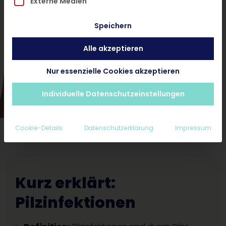
Externe Medien
und ohne Termin.
Speichern
Alle akzeptieren
Hautarzt-Diagnose < 24 Stunden
Ab 25€ inkl. Rezept und Nachsorge
Nur essenzielle Cookies akzeptieren
Erstattungsfähig für Privatpatienten
Individuelle Datenschutzeinstellungen
Cookie-Details
Datenschutzerklärung
Impressum
Kurz erklärt:
Pilzinfektionen