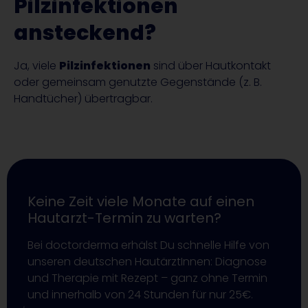
Pilzinfektionen
ansteckend?
Ja, viele
Pilzinfektionen
sind über Hautkontakt
oder gemeinsam genutzte Gegenstände (z. B.
Handtücher) übertragbar.
Keine Zeit viele Monate auf einen
Hautarzt-Termin zu warten?
Bei doctorderma erhälst Du schnelle Hilfe von
unseren deutschen HautärztInnen: Diagnose
und Therapie mit Rezept – ganz ohne Termin
und innerhalb von 24 Stunden für nur 25€.