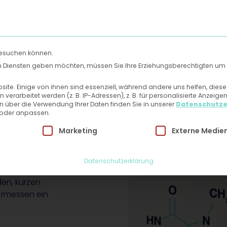
Uns
Hautlexikon
Mein Patientenbereich
Kontakt
besuchen können.
gen Diensten geben möchten, müssen Sie Ihre Erziehungsberechtigten um 
te. Einige von ihnen sind essenziell, während andere uns helfen, dies
rarbeitet werden (z. B. IP-Adressen), z. B. für personalisierte Anzeige
n über die Verwendung Ihrer Daten finden Sie in unserer
Datenschutze
 oder anpassen.
 Einwilligung erteilt werden kann. Die erste Service-Grupp
Marketing
Externe Medie
Datenschutzerklärung
den, kurzen
Ermessen ein