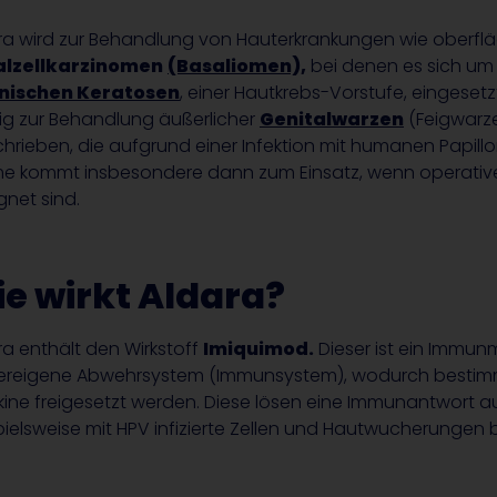
ra wird zur Behandlung von Hauterkrankungen wie oberflä
alzellkarzinomen
(Basaliomen),
bei denen es sich um
inischen Keratosen
, einer Hautkrebs-Vorstufe, eingeset
ig zur Behandlung äußerlicher
Genitalwarzen
(Feigwarz
chrieben, die aufgrund einer Infektion mit humanen Papill
e kommt insbesondere dann zum Einsatz, wenn operati
gnet sind.
e wirkt Aldara?
ra enthält den Wirkstoff
Imiquimod.
Dieser ist ein Immun
ereigene Abwehrsystem (Immunsystem), wodurch bestim
kine freigesetzt werden. Diese lösen eine Immunantwort a
pielsweise mit HPV infizierte Zellen und Hautwucherungen