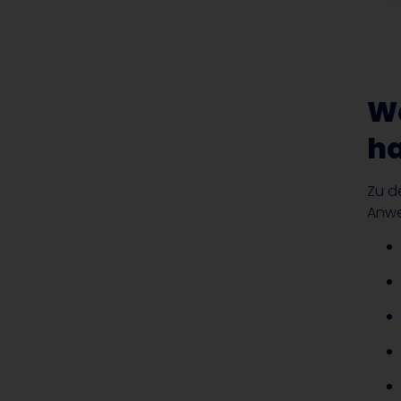
W
h
Zu d
Anwe