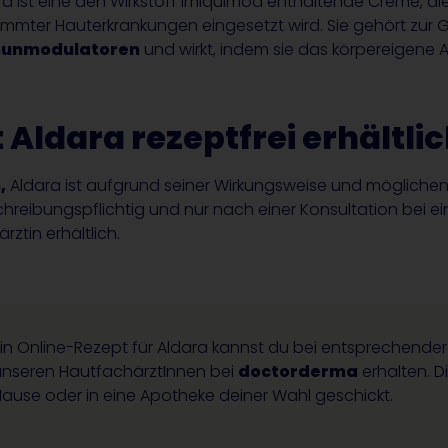
ra ist eine den Wirkstoff Imiquimod enthaltende Creme, d
immter Hauterkrankungen eingesetzt wird. Sie gehört zur 
unmodulatoren
und wirkt, indem sie das körpereigene A
t Aldara rezeptfrei erhältli
,
Aldara ist aufgrund seiner Wirkungsweise und möglich
chreibungspflichtig und nur nach einer Konsultation bei e
rztin erhältlich.
Ein Online-Rezept für Aldara kannst du bei entsprechend
unseren HautfachärztInnen bei
doctorderma
erhalten. Di
Hause oder in eine Apotheke deiner Wahl geschickt.