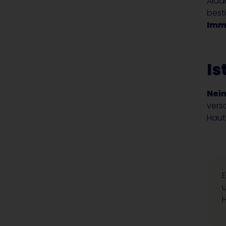
Alda
best
Imm
Is
Nein
vers
Hautä