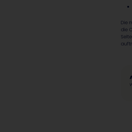
Die 
die 
Selt
auft