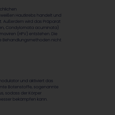
chlichen
 weißen Hautkrebs handelt und
zt. Außerdem wird das Präparat
en, Condylomata acuminata)
omaviren (HPV) entstehen. Die
ve Behandlungsmethoden nicht
modulator und aktiviert das
mte Botenstoffe, sogenannte
us, sodass der Körper
 besser bekämpfen kann.