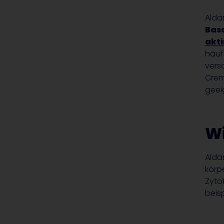
Alda
Bas
akt
häuf
vers
Crem
geei
Wi
Alda
körp
Zyto
beis