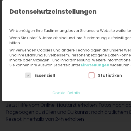
Datenschutzeinstellungen
FAQ
Über 
Wir benötigen Ihre Zustimmung, bevor Sie unsere Website weiter 
Online-Hautarzt
›
Rezepte
›
Aldara
Wenn Sie unter 16 Jahre alt sind und Ihre Zustimmung zu freiwilli
bitten.
Wir verwenden Cookies und andere Technologien auf unserer Websi
Aldara: Rezept vom
und Ihre Erfahrung zu verbessern.
Personenbezogene Daten können ve
Inhalte oder Anzeigen- und Inhaltsmessung.
Weitere Informatione
Sie können Ihre Auswahl jederzeit unter
Einstellungen
widerrufen
Online-Hautarzt in
Es folgt eine Liste der Service-Gruppen, für die eine
Essenziell
Statistiken
Minuten anfragen
Cookie-Details
Jetzt Hilfe vom Online-Hautarzt erhalten: Fotos hochla
Fragebogen ausfüllen und Du kannst nach ärztlichem 
Rezept innerhalb von 24h erhalten