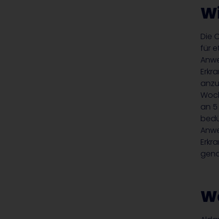
Wi
Die 
für 
Anwe
Erkr
anzu
Woch
an 5
bedü
Anwe
Erkr
gena
Wa