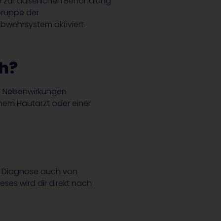
ie zur äußerlichen Behandlung
Gruppe der
bwehrsystem aktiviert.
ch?
en Nebenwirkungen
inem Hautarzt oder einer
er Diagnose auch von
eses wird dir direkt nach