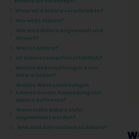
erhalte ich ein Rezept?
Wozu wird Aldara verschrieben?
Wie wirkt Aldara?
Wie wird Aldara angewandt und
dosiert?
Was ist Aldara?
Ist Aldara rezeptfrei erhältlich?
Welche Nebenwirkungen kann
Aldara haben?
Welche Wechselwirkungen
können bei der Anwendung von
Aldara auftreten?
Wann sollte Aldara nicht
angewendet werden?
Was sind Alternativen zu Aldara?
Wo