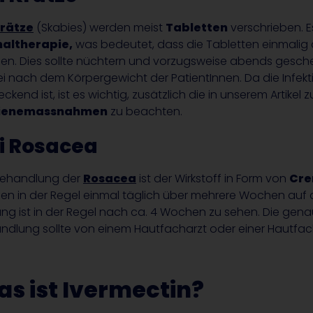
rätze
(Skabies) werden meist
Tabletten
verschrieben. E
altherapie,
was bedeutet, dass die Tabletten einmal
en. Dies sollte nüchtern und vorzugsweise abends gescheh
i nach dem Körpergewicht der PatientInnen. Da die Infekt
ckend ist, ist es wichtig, zusätzlich die in unserem Artikel 
ienemassnahmen
zu beachten.
i Rosacea
Behandlung der
Rosacea
ist der Wirkstoff in Form von
Cr
en in der Regel einmal täglich über mehrere Wochen auf 
ung ist in der Regel nach ca. 4 Wochen zu sehen. Die gen
ndlung sollte von einem Hautfacharzt oder einer Hautfac
s ist Ivermectin?