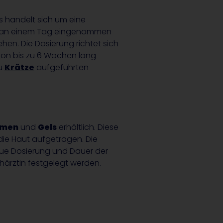
s handelt sich um eine
ig an einem Tag eingenommen
en. Die Dosierung richtet sich
ion bis zu 6 Wochen lang
zu
Krätze
aufgeführten
emen
und
Gels
erhältlich. Diese
die Haut aufgetragen. Die
aue Dosierung und Dauer der
härztin festgelegt werden.