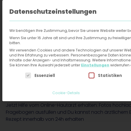
Datenschutzeinstellungen
FAQ
Über 
Wir benötigen Ihre Zustimmung, bevor Sie unsere Website weiter 
Online-Hautarzt
›
Rezepte
›
Ivermectin
Wenn Sie unter 16 Jahre alt sind und Ihre Zustimmung zu freiwilli
bitten.
Wir verwenden Cookies und andere Technologien auf unserer Websi
Ivermectin: Rezept 
und Ihre Erfahrung zu verbessern.
Personenbezogene Daten können ve
Inhalte oder Anzeigen- und Inhaltsmessung.
Weitere Informatione
Sie können Ihre Auswahl jederzeit unter
Einstellungen
widerrufen
Online-Hautarzt in
Es folgt eine Liste der Service-Gruppen, für die eine
Essenziell
Statistiken
Minuten anfragen
Cookie-Details
Jetzt Hilfe vom Online-Hautarzt erhalten: Fotos hochla
Fragebogen ausfüllen und Du kannst nach ärztlichem 
Rezept innerhalb von 24h erhalten