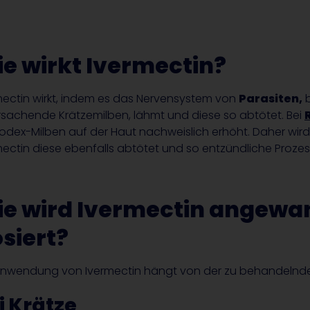
e wirkt Ivermectin?
mectin wirkt, indem es das Nervensystem von
Parasiten,
b
rsachende Krätzemilben, lähmt und diese so abtötet. Bei
dex-Milben auf der Haut nachweislich erhöht. Daher wi
mectin diese ebenfalls abtötet und so entzündliche Prozess
e wird Ivermectin angewa
siert?
Anwendung von Ivermectin hängt von der zu behandelnde
i Krätze