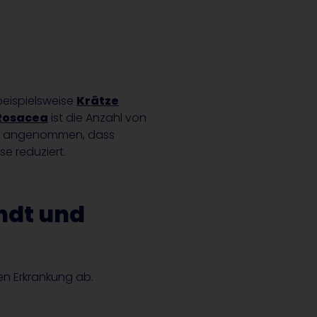
eispielsweise
Krätze
Rosacea
ist die Anzahl von
rd angenommen, dass
e reduziert.
ndt und
n Erkrankung ab.