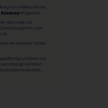
lung von Infektionen mit
n
Rosacea
eingesetzt.
der Haut oder zur
e Darreichungsform zum
g ab.
stem der Parasiten lähmt
ngspflichtig und kann nur
Dermatologin erhalten
 doctorderma erhalten.