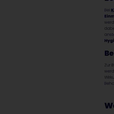
Bei
K
Einm
werd
dabe
anste
Hyg
Be
Zur 
werd
Wirk
Beha
Wa