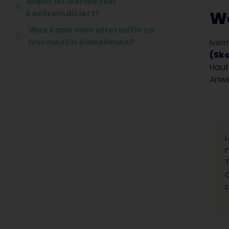
Wann ist Ivermectin
Wo
kontraindiziert?
Was kann man alternativ zu
Ivermectin einnehmen?
Iver
(Sk
Haut
Anw
L
T
ä
d