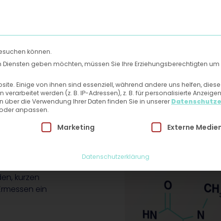
Uns
Hautlexikon
Mein Patientenbereich
Kontakt
besuchen können.
gen Diensten geben möchten, müssen Sie Ihre Erziehungsberechtigten um 
te. Einige von ihnen sind essenziell, während andere uns helfen, dies
vom
rarbeitet werden (z. B. IP-Adressen), z. B. für personalisierte Anzeige
n über die Verwendung Ihrer Daten finden Sie in unserer
Datenschutze
 oder anpassen.
 Einwilligung erteilt werden kann. Die erste Service-Grupp
Marketing
Externe Medie
Datenschutzerklärung
den, kurzen
Ermessen ein