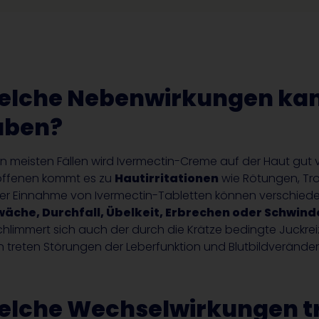
elche Nebenwirkungen kan
aben?
en meisten Fällen wird Ivermectin-Creme auf der Haut gut v
offenen kommt es zu
Hautirritationen
wie Rötungen, Tro
der Einnahme von Ivermectin-Tabletten können verschie
äche, Durchfall, Übelkeit, Erbrechen oder Schwind
chlimmert sich auch der durch die Krätze bedingte Juckre
en treten Störungen der Leberfunktion und Blutbildverände
lche Wechselwirkungen tr