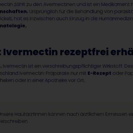
mectin zählt zu den Avermectinen und ist ein Medikament 
nschaften.
Ursprünglich für die Behandlung von parasitä
ickelt, hat es inzwischen auch Einzug in die Humanmedizi
matologie.
t Ivermectin rezeptfrei erhä
.
Ivermectin ist ein verschreibungspflichtiger Wirkstoff. De
schland Ivermectin-Präparate nur mit
E-Rezept
oder Papi
heken oder in einer Apotheke vor Ort.
Unsere
HautärztInnen
können nach ärztlichem Ermessen ein
erschreiben.