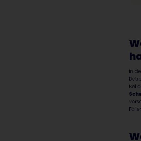
W
h
In d
Betr
Bei 
Schw
vers
Fäll
We