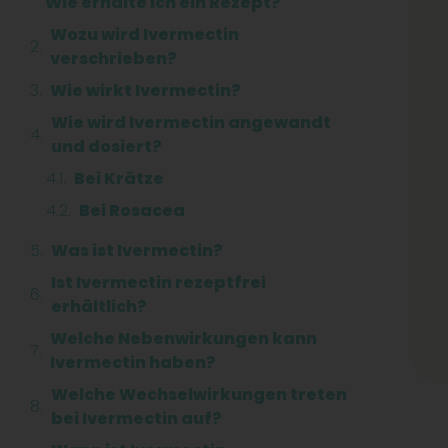
Wie erhalte ich ein Rezept?
Wozu wird Ivermectin
verschrieben?
Wie wirkt Ivermectin?
Wie wird Ivermectin angewandt
und dosiert?
Bei Krätze
Bei Rosacea
Was ist Ivermectin?
Ist Ivermectin rezeptfrei
erhältlich?
Welche Nebenwirkungen kann
Ivermectin haben?
Welche Wechselwirkungen treten
bei Ivermectin auf?