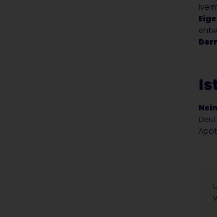
Iver
Eige
entw
Der
Is
Nein
Deut
Apot
v