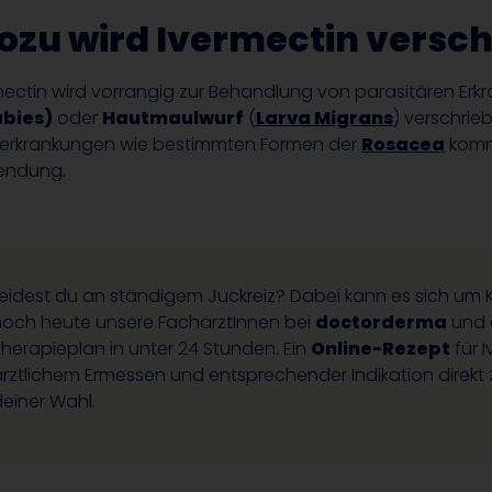
zu wird Ivermectin versc
mectin wird vorrangig zur Behandlung von parasitären Er
abies)
oder
Hautmaulwurf
(
Larva Migrans
) verschrie
erkrankungen wie bestimmten Formen der
Rosacea
kommt
endung.
eidest du an ständigem Juckreiz? Dabei kann es sich um K
noch heute unsere FachärztInnen bei
doctorderma
und 
herapieplan in unter 24 Stunden. Ein
Online-Rezept
für 
rztlichem Ermessen und entsprechender Indikation direkt z
einer Wahl.