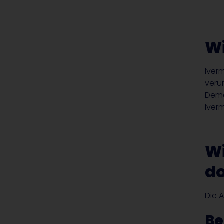
Wi
Iver
veru
Demo
Iver
Wi
do
Die 
Be