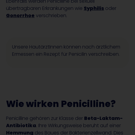
Ebenfalls werden Penicilline bei sexuell
übertragbaren Erkrankungen wie
Syphilis
oder
Gonorrhoe
verschrieben.
Unsere
HautärztInnen
können nach ärztlichem
Ermessen ein Rezept für Penicilin verschreiben.
Wie wirken Penicilline?
Penicilline gehören zur Klasse der
Beta-Laktam-
Antibiotika
. Ihre Wirkungsweise beruht auf einer
Hemmung
des Baues der Bakterienzellwand. Dies