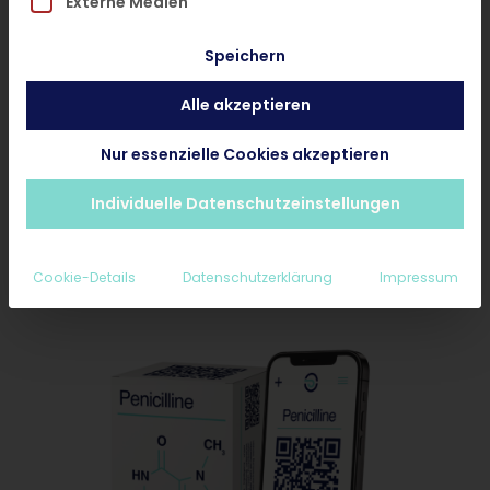
Externe Medien
Behandlung Starten
Speichern
Rezept bei Online-Behandlung anfragen
Alle akzeptieren
Medikament bei Wunsch-Apotheke
Nur essenzielle Cookies akzeptieren
abholen
Ab 25€ inkl. Diagnose und Nachsorge
Individuelle Datenschutzeinstellungen
Erstattungsfähig für Privatpatienten
Cookie-Details
Datenschutzerklärung
Impressum