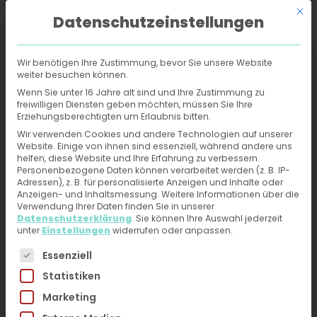
Mit d
Datenschutzeinstellungen
Wir benötigen Ihre Zustimmung, bevor Sie unsere Website
weiter besuchen können.
Online-Hautarzt
›
Rezepte
›
Penicilline
Wenn Sie unter 16 Jahre alt sind und Ihre Zustimmung zu
freiwilligen Diensten geben möchten, müssen Sie Ihre
Erziehungsberechtigten um Erlaubnis bitten.
Penicilline: Rezept vom
Wir verwenden Cookies und andere Technologien auf unserer
Website. Einige von ihnen sind essenziell, während andere uns
Online-Hautarzt in
helfen, diese Website und Ihre Erfahrung zu verbessern.
Personenbezogene Daten können verarbeitet werden (z. B. IP-
Minuten anfragen
Adressen), z. B. für personalisierte Anzeigen und Inhalte oder
Anzeigen- und Inhaltsmessung.
Weitere Informationen über die
Verwendung Ihrer Daten finden Sie in unserer
Jetzt Hilfe vom Online-Hautarzt erhalten: Fotos
Datenschutzerklärung
.
Sie können Ihre Auswahl jederzeit
unter
Einstellungen
widerrufen oder anpassen.
hochladen, kurzen Fragebogen ausfüllen und Du
Es folgt eine Liste der Service-Gruppen, für die eine 
kannst nach ärztlichem Ermessen ein Rezept
Essenziell
innerhalb von 24h erhalten
Statistiken
Marketing