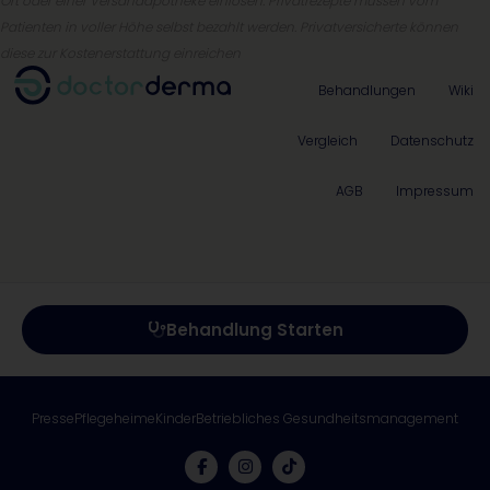
Ort oder einer Versandapotheke einlösen. Privatrezepte müssen vom
Patienten in voller Höhe selbst bezahlt werden. Privatversicherte können
diese zur Kostenerstattung einreichen
Behandlungen
Wiki
Vergleich
Datenschutz
AGB
Impressum
Behandlung Starten
Presse
Pflegeheime
Kinder
Betriebliches Gesundheitsmanagement