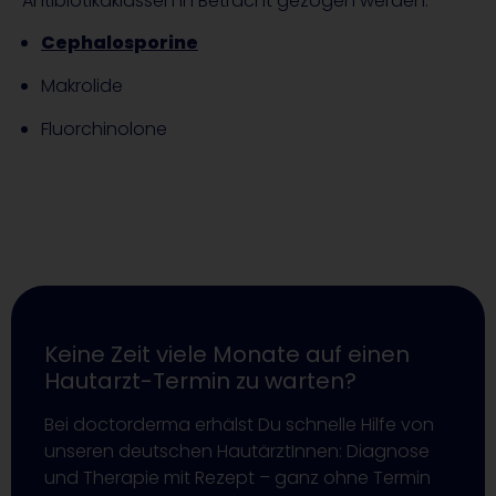
Antibiotikaklassen in Betracht gezogen werden:
Cephalosporine
Makrolide
Fluorchinolone
Keine Zeit viele Monate auf einen
Hautarzt-Termin zu warten?
Bei doctorderma erhälst Du schnelle Hilfe von
unseren deutschen HautärztInnen: Diagnose
und Therapie mit Rezept – ganz ohne Termin