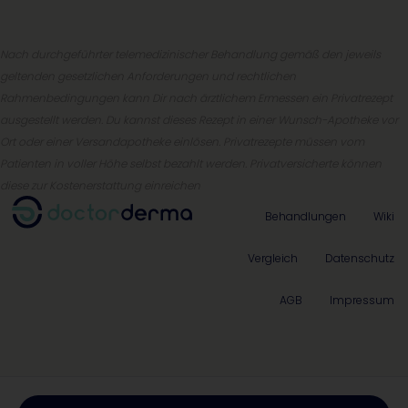
Nach durchgeführter telemedizinischer Behandlung gemäß den jeweils
geltenden gesetzlichen Anforderungen und rechtlichen
Rahmenbedingungen kann Dir nach ärztlichem Ermessen ein Privatrezept
ausgestellt werden. Du kannst dieses Rezept in einer Wunsch-Apotheke vor
Ort oder einer Versandapotheke einlösen. Privatrezepte müssen vom
Patienten in voller Höhe selbst bezahlt werden. Privatversicherte können
diese zur Kostenerstattung einreichen
Behandlungen
Wiki
Vergleich
Datenschutz
AGB
Impressum