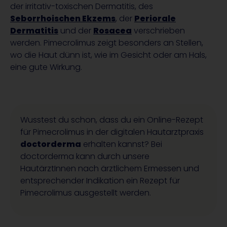
der irritativ-toxischen Dermatitis, des
Seborrhoischen Ekzems
, der
Periorale
Dermatitis
und der
Rosacea
verschrieben
werden. Pimecrolimus zeigt besonders an Stellen,
wo die Haut dünn ist, wie im Gesicht oder am Hals,
eine gute Wirkung.
Wusstest du schon, dass du ein Online-Rezept
für Pimecrolimus in der digitalen Hautarztpraxis
doctorderma
erhalten kannst?
Bei
doctorderma
kann
durch
unsere
HautärztInnen
nach ärztlichem Ermessen und
entsprechender Indikation ein Rezept für
Pimecrolimus aus
gestellt werden
.