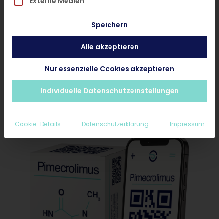
Externe Medien
Behandlung Starten
Speichern
Rezept bei Online-Behandlung anfragen
Alle akzeptieren
Medikament bei Wunsch-Apotheke
Nur essenzielle Cookies akzeptieren
abholen
Ab 25€ inkl. Diagnose und Nachsorge
Individuelle Datenschutzeinstellungen
Erstattungsfähig für Privatpatienten
Cookie-Details
Datenschutzerklärung
Impressum