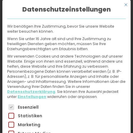
Mit d
Datenschutzeinstellungen
Wir benötigen Ihre Zustimmung, bevor Sie unsere Website
weiter besuchen können.
Online-Hautarzt
›
Rezepte
›
Pimecrolimus
Wenn Sie unter 16 Jahre alt sind und Ihre Zustimmung zu
freiwilligen Diensten geben möchten, müssen Sie Ihre
Erziehungsberechtigten um Erlaubnis bitten.
Pimecrolimus: Rezept
Wir verwenden Cookies und andere Technologien auf unserer
Website. Einige von ihnen sind essenziell, während andere uns
vom Online-Hautarzt in
helfen, diese Website und Ihre Erfahrung zu verbessern.
Personenbezogene Daten können verarbeitet werden (z. B. IP-
Minuten anfragen
Adressen), z. B. für personalisierte Anzeigen und Inhalte oder
Anzeigen- und Inhaltsmessung.
Weitere Informationen über die
Verwendung Ihrer Daten finden Sie in unserer
Jetzt Hilfe vom Online-Hautarzt erhalten: Fotos
Datenschutzerklärung
.
Sie können Ihre Auswahl jederzeit
unter
Einstellungen
widerrufen oder anpassen.
hochladen, kurzen Fragebogen ausfüllen und Du
Es folgt eine Liste der Service-Gruppen, für die eine 
kannst nach ärztlichem Ermessen ein Rezept
Essenziell
innerhalb von 24h erhalten
Statistiken
Marketing