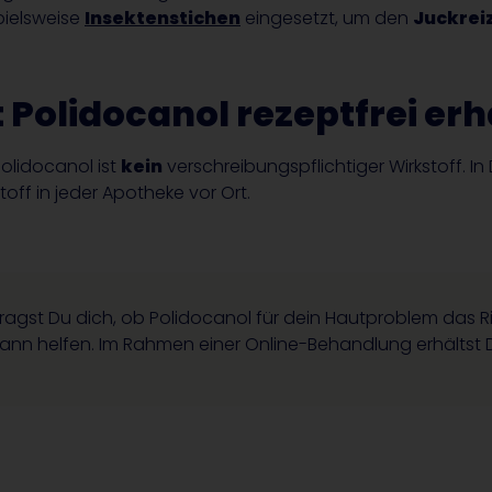
pielsweise
Insektenstichen
eingesetzt, um den
Juckrei
t Polidocanol rezeptfrei erh
olidocanol ist
kein
verschreibungspflichtiger Wirkstoff. I
toff in jeder Apotheke vor Ort.
ragst Du dich, ob Polidocanol für dein Hautproblem das R
kann helfen. Im Rahmen einer Online-Behandlung erhältst 