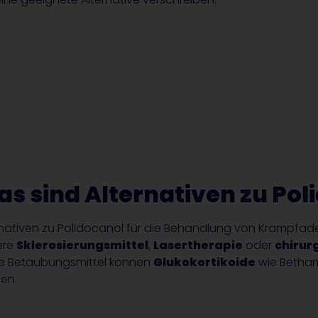
s sind Alternativen zu Pol
rnativen zu Polidocanol für die Behandlung von Krampfad
ere
Sklerosierungsmittel
,
Lasertherapie
oder
chirurg
le Betäubungsmittel können
Glukokortikoide
wie Betha
en.