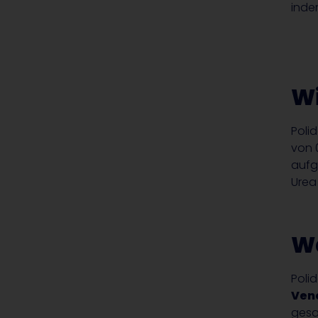
inde
Wi
Polid
von 
aufg
Urea
Wa
Poli
Ven
gesa