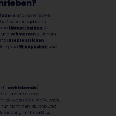
hrieben?
fadern
und Besenreisern
che Erscheinungsbild zu
g von
Hämorrhoiden
. Als
z
und
Schmerzen
zu lindern.
und
Insektenstichen
dlung von
Windpocken
und
e (=
verklebende
)
t es, indem es eine
rch verkleben die Gefäßwände,
n nun nicht mehr durchblutet
Betäubungsmittel wirkt es,