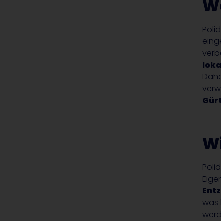
Wo
Poli
eing
verb
lok
Dahe
verw
Gürt
Wi
Poli
Eige
Ent
was 
werd