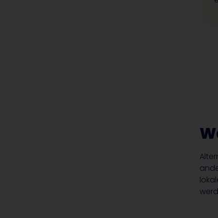
Wa
Alte
and
loka
werd