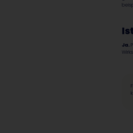
beis
Is
Ja.
P
Wirks
F