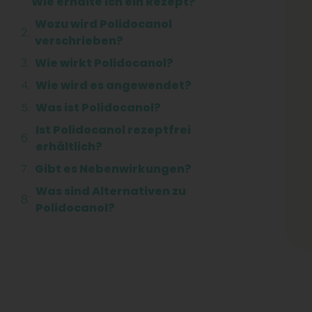
Wie erhalte ich ein Rezept?
Wozu wird Polidocanol
verschrieben?
Wie wirkt Polidocanol?
Wie wird es angewendet?
Was ist Polidocanol?
Ist Polidocanol rezeptfrei
erhältlich?
Gibt es Nebenwirkungen?
Was sind Alternativen zu
Polidocanol?