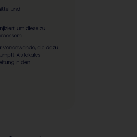
ittel und
njiziert, um diese zu
rbessern.
der Venenwände, die dazu
mpft. Als lokales
eitung in den