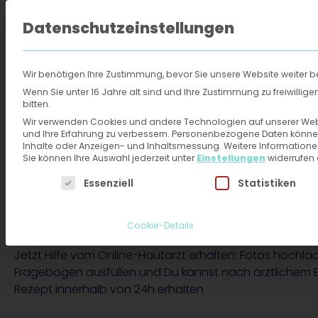
Datenschutzeinstellungen
FAQ
Über 
Wir benötigen Ihre Zustimmung, bevor Sie unsere Website weiter 
Online-Hautarzt
›
Rezepte
›
Polidocanol
Wenn Sie unter 16 Jahre alt sind und Ihre Zustimmung zu freiwilli
bitten.
Wir verwenden Cookies und andere Technologien auf unserer Websi
Polidocanol: Rezept
und Ihre Erfahrung zu verbessern.
Personenbezogene Daten können ve
Inhalte oder Anzeigen- und Inhaltsmessung.
Weitere Informatione
Sie können Ihre Auswahl jederzeit unter
Einstellungen
widerrufen
Online-Hautarzt in
Es folgt eine Liste der Service-Gruppen, für die eine
Essenziell
Statistiken
Minuten anfragen
Cookie-Details
Jetzt Hilfe vom Online-Hautarzt erhalten: Fotos hochla
Fragebogen ausfüllen und Du kannst nach ärztlichem 
Rezept innerhalb von 24h erhalten