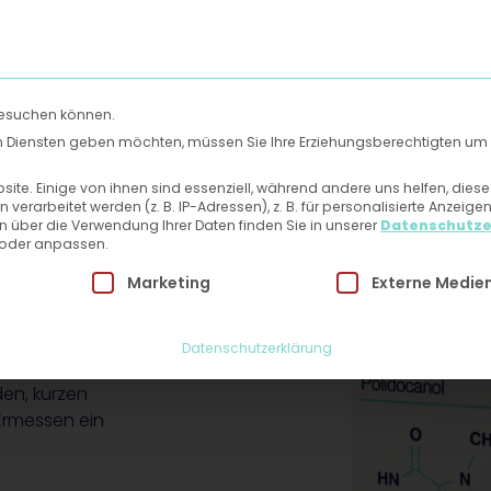
Uns
Hautlexikon
Mein Patientenbereich
Kontakt
besuchen können.
gen Diensten geben möchten, müssen Sie Ihre Erziehungsberechtigten um 
te. Einige von ihnen sind essenziell, während andere uns helfen, dies
 vom
rarbeitet werden (z. B. IP-Adressen), z. B. für personalisierte Anzeige
n über die Verwendung Ihrer Daten finden Sie in unserer
Datenschutze
 oder anpassen.
 Einwilligung erteilt werden kann. Die erste Service-Grupp
Marketing
Externe Medie
Datenschutzerklärung
den, kurzen
Ermessen ein