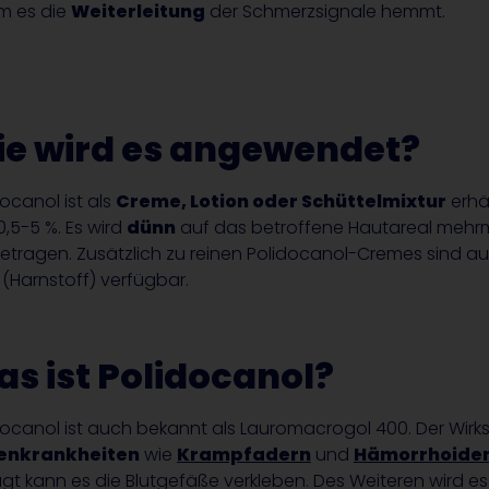
m es die
Weiterleitung
der Schmerzsignale hemmt.
e wird es angewendet?
ocanol ist als
Creme, Lotion oder Schüttelmixtur
erhäl
0,5-5 %. Es wird
dünn
auf das betroffene Hautareal mehrma
etragen. Zusätzlich zu reinen Polidocanol-Cremes sind 
 (Harnstoff) verfügbar.
s ist Polidocanol?
docanol ist auch bekannt als Lauromacrogol 400. Der Wirk
enkrankheiten
wie
Krampfadern
und
Hämorrhoide
gt kann es die Blutgefäße verkleben. Des Weiteren wird es