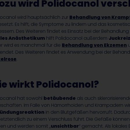
zu wird Polidocanol versc
docanol wird hauptsächlich zur
Behandlung von Kramp
esetzt. Es hilft, die Symptome zu lindern und das kosmetis
essern. Des Weiteren findet es Einsatz bei der Behandlun
ales Anästhetikum
hilft Polidocanol außerdem
Juckrei
r wird es manchmal für die
Behandlung von Ekzemen
endet. Des Weiteren findet es Anwendung bei der Behan
elrose
.
e wirkt Polidocanol?
docanol hat sowohl
betäubende
als auch sklerorisierend
nschaften. Im Falle von Hämorrhoiden und Krampadern wirk
zündungsreaktion
in den Blutgefäßen hervorruft. Dadu
letztendlich zu einem Verschluss führt. Die Gefäße könne
en und werden somit „
unsichtbar
“ gemacht. Als lokales 