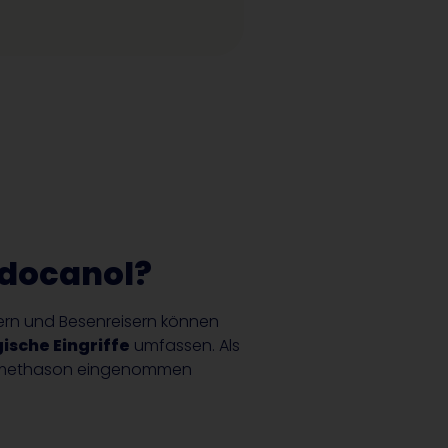
idocanol?
ern und Besenreisern können
ische Eingriffe
umfassen. Als
methason eingenommen