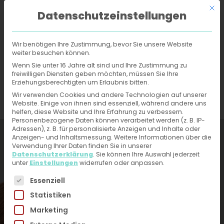
Mit d
Datenschutzeinstellungen
Wir benötigen Ihre Zustimmung, bevor Sie unsere Website
weiter besuchen können.
Online-Hautarzt
›
Wiki
›
Zweitmeinung
Wenn Sie unter 16 Jahre alt sind und Ihre Zustimmung zu
freiwilligen Diensten geben möchten, müssen Sie Ihre
Erziehungsberechtigten um Erlaubnis bitten.
Zweitmeinung
Wir verwenden Cookies und andere Technologien auf unserer
Website. Einige von ihnen sind essenziell, während andere uns
helfen, diese Website und Ihre Erfahrung zu verbessern.
Jetzt ärztliche Hilfe bei Hautproblemen erhalten –
Personenbezogene Daten können verarbeitet werden (z. B. IP-
Fotos hochladen, kurzen Fragebogen ausfüllen.
Adressen), z. B. für personalisierte Anzeigen und Inhalte oder
Anzeigen- und Inhaltsmessung.
Weitere Informationen über die
Du erhältst direkt innerhalb von 24h eine
Verwendung Ihrer Daten finden Sie in unserer
Diagnose und Therapieplan von unseren
Datenschutzerklärung
.
Sie können Ihre Auswahl jederzeit
unter
HautärztInnen. Kein Videogespräch, kein Warten
Einstellungen
widerrufen oder anpassen.
und ohne Termin.
Es folgt eine Liste der Service-Gruppen, für die eine 
Essenziell
Statistiken
Marketing
Hautarzt-Diagnose < 24 Stunden