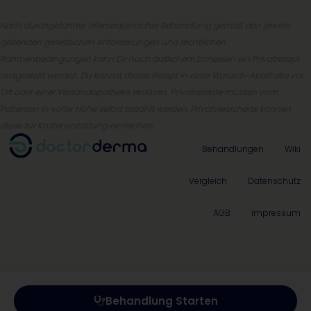
Nach durchgeführter telemedizinischer Behandlung gemäß den jeweils
geltenden gesetzlichen Anforderungen und rechtlichen
Rahmenbedingungen kann Dir nach ärztlichem Ermessen ein Privatrezept
ausgestellt werden. Du kannst dieses Rezept in einer Wunsch-Apotheke vor
Ort oder einer Versandapotheke einlösen. Privatrezepte müssen vom
Patienten in voller Höhe selbst bezahlt werden. Privatversicherte können
diese zur Kostenerstattung einreichen
Behandlungen
Wiki
Vergleich
Datenschutz
AGB
Impressum
Behandlung Starten