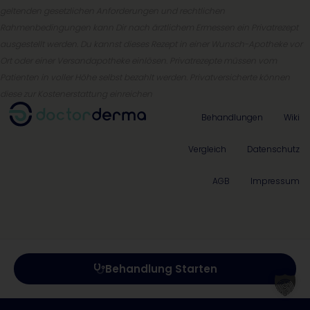
geltenden gesetzlichen Anforderungen und rechtlichen
Rahmenbedingungen kann Dir nach ärztlichem Ermessen ein Privatrezept
ausgestellt werden. Du kannst dieses Rezept in einer Wunsch-Apotheke vor
Ort oder einer Versandapotheke einlösen. Privatrezepte müssen vom
Patienten in voller Höhe selbst bezahlt werden. Privatversicherte können
diese zur Kostenerstattung einreichen
Behandlungen
Wiki
Vergleich
Datenschutz
AGB
Impressum
Behandlung Starten