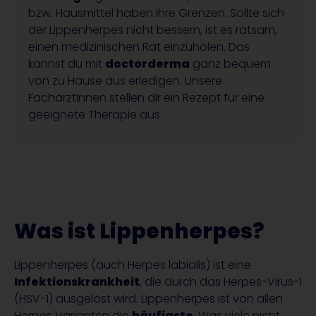
bzw. Hausmittel haben ihre Grenzen. Sollte sich
der Lippenherpes nicht bessern, ist es ratsam,
einen medizinischen Rat einzuholen. Das
kannst du mit
doctorderma
ganz bequem
von zu Hause aus erledigen. Unsere
FachärztInnen stellen dir ein Rezept für eine
geeignete Therapie aus.
Was ist Lippenherpes?
Lippenherpes (auch Herpes labialis) ist eine
Infektionskrankheit
, die durch das Herpes-Virus-1
(HSV-1) ausgelöst wird. Lippenherpes ist von allen
Herpes Varianten die
häufigste
. Was viele nicht