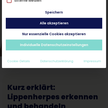
Externe Medien
und ohne Termin.
Speichern
Alle akzeptieren
Hautarzt-Diagnose < 24 Stunden
Ab 25€ inkl. Rezept und Nachsorge
Nur essenzielle Cookies akzeptieren
Erstattungsfähig für Privatpatienten
Individuelle Datenschutzeinstellungen
Cookie-Details
Datenschutzerklärung
Impressum
Kurz erklärt:
Lippenherpes erkennen
und behandeln