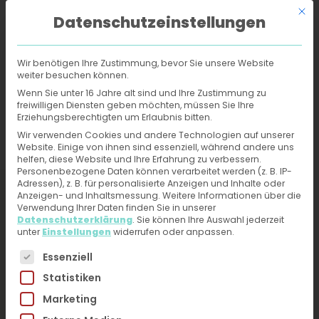
Mit d
Datenschutzeinstellungen
Wir benötigen Ihre Zustimmung, bevor Sie unsere Website
weiter besuchen können.
Online-Hautarzt
›
Behandlungen
›
Lippenherpes
Wenn Sie unter 16 Jahre alt sind und Ihre Zustimmung zu
freiwilligen Diensten geben möchten, müssen Sie Ihre
Erziehungsberechtigten um Erlaubnis bitten.
Lippenherpes -
Wir verwenden Cookies und andere Technologien auf unserer
Website. Einige von ihnen sind essenziell, während andere uns
Behandlung und
helfen, diese Website und Ihre Erfahrung zu verbessern.
Personenbezogene Daten können verarbeitet werden (z. B. IP-
Diagnose vom Online-
Adressen), z. B. für personalisierte Anzeigen und Inhalte oder
Anzeigen- und Inhaltsmessung.
Weitere Informationen über die
Hautarzt erhalten
Verwendung Ihrer Daten finden Sie in unserer
Datenschutzerklärung
.
Sie können Ihre Auswahl jederzeit
unter
Einstellungen
widerrufen oder anpassen.
Jetzt ärztliche Hilfe bei Hautproblemen erhalten –
Es folgt eine Liste der Service-Gruppen, für die eine 
Essenziell
Fotos hochladen, kurzen Fragebogen ausfüllen.
Statistiken
Du erhältst direkt innerhalb von 24h eine
Marketing
Diagnose und Therapieplan von unseren
HautärztInnen. Kein Videogespräch, kein Warten