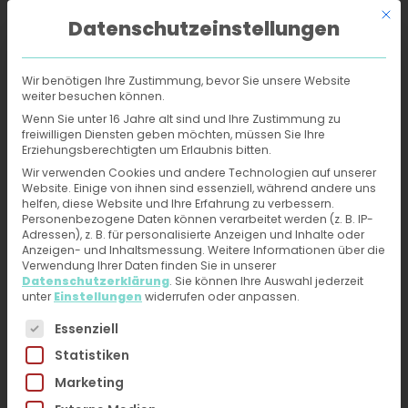
Mit d
Datenschutzeinstellungen
Wir benötigen Ihre Zustimmung, bevor Sie unsere Website
weiter besuchen können.
Online-Hautarzt
›
Rezepte
›
Erythromycin
Wenn Sie unter 16 Jahre alt sind und Ihre Zustimmung zu
freiwilligen Diensten geben möchten, müssen Sie Ihre
Erziehungsberechtigten um Erlaubnis bitten.
Erythromycin: Rezept
Wir verwenden Cookies und andere Technologien auf unserer
Website. Einige von ihnen sind essenziell, während andere uns
vom Online-Hautarzt
helfen, diese Website und Ihre Erfahrung zu verbessern.
Personenbezogene Daten können verarbeitet werden (z. B. IP-
erhalten
Adressen), z. B. für personalisierte Anzeigen und Inhalte oder
Anzeigen- und Inhaltsmessung.
Weitere Informationen über die
Verwendung Ihrer Daten finden Sie in unserer
Jetzt Hilfe vom Online-Hautarzt erhalten: Fotos
Datenschutzerklärung
.
Sie können Ihre Auswahl jederzeit
unter
Einstellungen
widerrufen oder anpassen.
hochladen, kurzen Fragebogen ausfüllen und Du
Es folgt eine Liste der Service-Gruppen, für die eine 
kannst nach ärztlichem Ermessen ein Rezept
Essenziell
innerhalb von 24h erhalten
Statistiken
Marketing