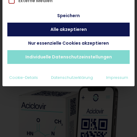
Externe Medien
Behandlung Starten
Speichern
Rezept bei Online-Behandlung anfragen
Alle akzeptieren
Medikament bei Wunsch-Apotheke
Nur essenzielle Cookies akzeptieren
abholen
Ab 25€ inkl. Diagnose und Nachsorge
Individuelle Datenschutzeinstellungen
Erstattungsfähig für Privatpatienten
Cookie-Details
Datenschutzerklärung
Impressum