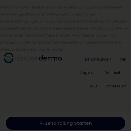
Nach durchgeführter telemedizinischer Behandlung gemäß den jeweils
geltenden gesetzlichen Anforderungen und rechtlichen
Rahmenbedingungen kann Dir nach ärztlichem Ermessen ein Privatrezept
ausgestellt werden. Du kannst dieses Rezept in einer Wunsch-Apotheke vor
Ort oder einer Versandapotheke einlösen. Privatrezepte müssen vom
Patienten in voller Höhe selbst bezahlt werden. Privatversicherte können
diese zur Kostenerstattung einreichen
Behandlungen
Wiki
Vergleich
Datenschutz
AGB
Impressum
Behandlung Starten